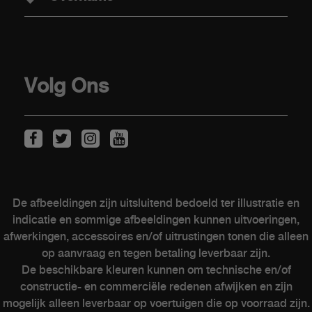
Verkooppunten
Stockwagens
Overname
Volg Ons
KLANTEN
Onderhoud van elektrische wagens
Kits & Accessoires
De afbeeldingen zijn uitsluitend bedoeld ter illustratie en
Naverkoop
indicatie en sommige afbeeldingen kunnen uitvoeringen,
Contacteer een verkooppunt
afwerkingen, accessoires en/of uitrustingen tonen die alleen
op aanvraag en tegen betaling leverbaar zijn.
De beschikbare kleuren kunnen om technische en/of
constructie- en commerciële redenen afwijken en zijn
ABARTH WERELD
mogelijk alleen leverbaar op voertuigen die op voorraad zijn.