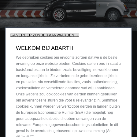
remsysteem van Brembo staat altijd
Ste
kuipzetels met witte achterkant passen
rij
klaar om razendsnel in te grijpen, dankzij
ee
perfect bij de rode veiligheidsgordels en
de vaste aluminium remklauwen met 4
me
zijn voorzien van het exclusieve
zuigers en de geperforeerde,
borduursel op de hoofdsteun "one of
zelfgeventileerde remschijf vooraan.
695".
GA VERDER ZONDER AANVAARDEN →
Rij met betere grip op de weg dankzij de
Voel je één met de weg.
BEPERKTE EDITIE,
WELKOM BIJ ABARTH
Koni ophanging voor- en achteraan,
EINDELOOS
ontworpen voor een veiligere en
We gebruiken cookies om ervoor te zorgen dat we u de beste
ervaring op onze website bieden. Cookies stellen ons in staat u
spannendere rit.
VERHAAL
basisfuncties aan te bieden, zoals beveiliging, netwerkbeheer
en toegankelijkheid. Ze verbeteren de gebruiksvriendelijkheid
en prestaties via verschillende functies, zoals taalherkenning,
zoekresultaten en verbeteren daarmee wat wij u aanbieden.
1964. De eerste 695 esseesse werd gekenmerkt als
Onze website zou ook cookies van derden kunnen gebruiken
een verbeterde versie van de 595 in een gelimiteerde
editie van 1.000 wagens met een cilinderinhoud van
om advertenties te sturen die voor u relevanter zijn. Sommige
689 cm³.
cookies kunnen worden verwerkt door derden in landen buiten
De “swinging sixties” zijn terug in de race: vandaag
de Europese Economische Ruimte (EER) die mogelijk nog
beleef je dezelfde adrenaline met de nieuwe Abarth
geen adequaatheidsbesluit hebben ontvangen van de
695 esseesse.
relevante Europese gegevensbeschermingsautoriteiten. In dit
geval is de overdracht gebaseerd op uw toestemming (Art.
49.1a AVG).