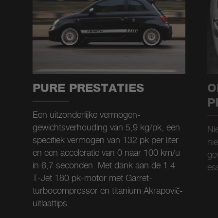
PURE PRESTATIES
O
P
Een uitzonderlijke vermogen-
gewichtsverhouding van 5,9 kg/pk, een
Ni
specifiek vermogen van 132 pk per liter
ni
en een acceleratie van 0 naar 100 km/u
ge
in 6,7 seconden. Met dank aan de 1.4
es
T-Jet 180 pk-motor met Garret-
turbocompressor en titanium Akrapovič-
uitlaattips.