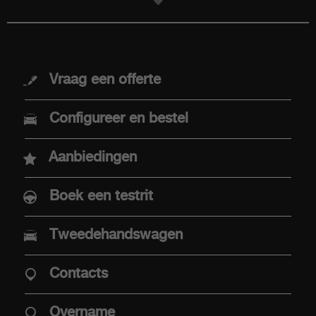
MODELLEN
Vraag een offerte
Nieuwe Abarth 600e
Configureer en bestel
Abarth 500e
Aanbiedingen
Boek een testrit
AANKOOP
Tweedehandswagen
Aaanbiedingen
Contacts
Aanbod Abarth Special Warranty
Elektrische mobiliteit
Overname