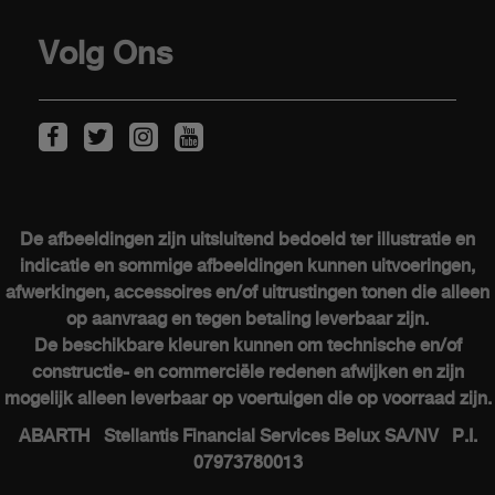
Overname
Volg Ons
KLANTEN
Onderhoud van elektrische wagens
Kits & Accessoires
De afbeeldingen zijn uitsluitend bedoeld ter illustratie en
Naverkoop
indicatie en sommige afbeeldingen kunnen uitvoeringen,
Contacteer een verkooppunt
afwerkingen, accessoires en/of uitrustingen tonen die alleen
op aanvraag en tegen betaling leverbaar zijn.
De beschikbare kleuren kunnen om technische en/of
constructie- en commerciële redenen afwijken en zijn
ABARTH WERELD
mogelijk alleen leverbaar op voertuigen die op voorraad zijn.
ABARTH Stellantis Financial Services Belux SA/NV P.I.
Heritage
07973780013