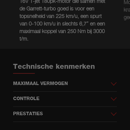
16V T-jet 180pk-motor die samen met
Mo
de Garrett-turbo goed is voor een
kr
topsnelheid van 225 km/u, een spurt
gee
van 0-100 km/u in slechts 6,7” en een
maximaal koppel van 250 Nm bij 3000
t/m.
Technische kenmerken
MAXIMAAL VERMOGEN
CONTROLE
PRESTATIES