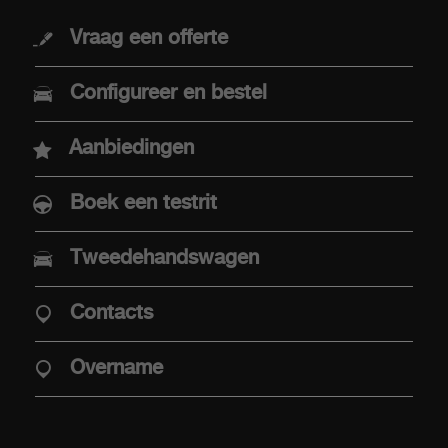
MODELLEN
Vraag een offerte
Nieuwe Abarth 600e
Configureer en bestel
Abarth 500e
Aanbiedingen
Boek een testrit
AANKOOP
Tweedehandswagen
Aaanbiedingen
Contacts
Aanbod Abarth Special Warranty
Elektrische mobiliteit
Overname
Verkooppunten
Stockwagens