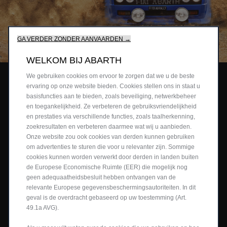
GA VERDER ZONDER AANVAARDEN →
WELKOM BIJ ABARTH
We gebruiken cookies om ervoor te zorgen dat we u de beste
131 ABARTH, HET
ervaring op onze website bieden. Cookies stellen ons in staat u
basisfuncties aan te bieden, zoals beveiliging, netwerkbeheer
VERHAAL VAN EEN
en toegankelijkheid. Ze verbeteren de gebruiksvriendelijkheid
en prestaties via verschillende functies, zoals taalherkenning,
KAMPIOEN.
zoekresultaten en verbeteren daarmee wat wij u aanbieden.
Onze website zou ook cookies van derden kunnen gebruiken
om advertenties te sturen die voor u relevanter zijn. Sommige
cookies kunnen worden verwerkt door derden in landen buiten
In 1982 reed de legendarische Fiat 131 Abarth
de Europese Economische Ruimte (EER) die mogelijk nog
Rally zijn laatste race en rondde zo een van de
geen adequaatheidsbesluit hebben ontvangen van de
relevante Europese gegevensbeschermingsautoriteiten. In dit
meest succesvolle hoofdstukken af in de
geval is de overdracht gebaseerd op uw toestemming (Art.
geschiedenis van de Scorpion. De Fiat 131 Abarth
49.1a AVG).
Rally, die op een gezinswagen gebaseerd was,