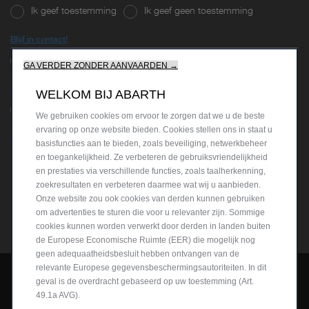
Ik geef toestemming
Ik geef geen toestemming
Blijf in contact!
Ik geef toestemming
Ik geef geen toestemming
GA VERDER ZONDER AANVAARDEN →
Krijg betere deals!
WELKOM BIJ ABARTH
Ik geef toestemming
Ik geef geen toestemming
We gebruiken cookies om ervoor te zorgen dat we u de beste
ervaring op onze website bieden. Cookies stellen ons in staat u
Sluit je aan bij onze partners!
basisfuncties aan te bieden, zoals beveiliging, netwerkbeheer
en toegankelijkheid. Ze verbeteren de gebruiksvriendelijkheid
en prestaties via verschillende functies, zoals taalherkenning,
zoekresultaten en verbeteren daarmee wat wij u aanbieden.
Onze website zou ook cookies van derden kunnen gebruiken
VERDER
om advertenties te sturen die voor u relevanter zijn. Sommige
cookies kunnen worden verwerkt door derden in landen buiten
de Europese Economische Ruimte (EER) die mogelijk nog
geen adequaatheidsbesluit hebben ontvangen van de
relevante Europese gegevensbeschermingsautoriteiten. In dit
geval is de overdracht gebaseerd op uw toestemming (Art.
49.1a AVG).