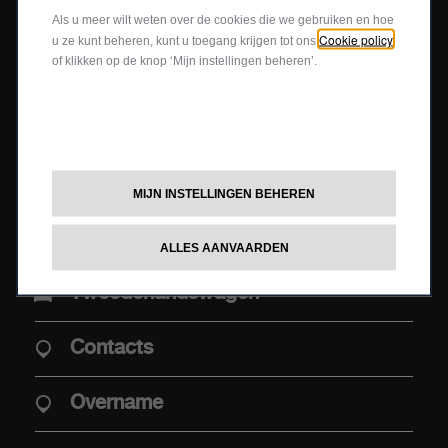
Als u meer wilt weten over de cookies die we gebruiken en hoe
Cookie policy
u ze kunt beheren, kunt u toegang krijgen tot ons
MODELLEN
of klikken op de knop ‘Mijn instellingen beheren’.
Vraag een offerte
Nieuwe Abarth 600e
Configureer en bestel
Abarth 500e
Aanbiedingen
MIJN INSTELLINGEN BEHEREN
Boek een testrit
AANKOOP
ALLES AANVAARDEN
Tweedehandswagen
Aaanbiedingen
Contacts
Aanbod Abarth Special Warranty
Elektrische mobiliteit
Overname
Verkooppunten