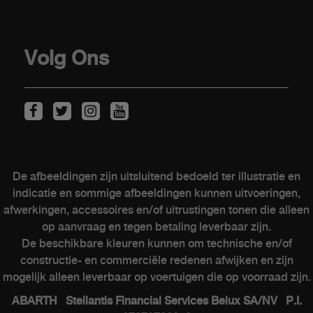
Stockwagens
Overname
Volg Ons
KLANTEN
Onderhoud van elektrische wagens
Kits & Accessoires
De afbeeldingen zijn uitsluitend bedoeld ter illustratie en
Naverkoop
indicatie en sommige afbeeldingen kunnen uitvoeringen,
Contacteer een verkooppunt
afwerkingen, accessoires en/of uitrustingen tonen die alleen
op aanvraag en tegen betaling leverbaar zijn.
De beschikbare kleuren kunnen om technische en/of
constructie- en commerciële redenen afwijken en zijn
ABARTH WERELD
mogelijk alleen leverbaar op voertuigen die op voorraad zijn.
ABARTH Stellantis Financial Services Belux SA/NV P.I.