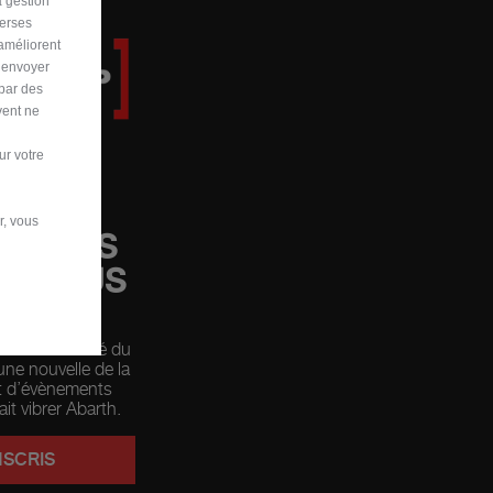
a gestion
verses
 améliorent
r envoyer
 par des
vent ne
ur votre
r, vous
, VOUS
EZ VOUS
 la communauté du
ne nouvelle de la
t d’évènements
ait vibrer Abarth.
NSCRIS