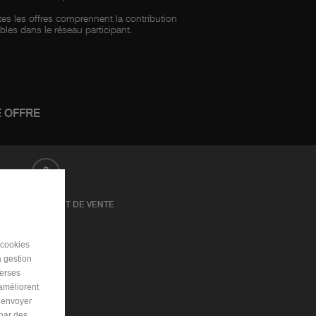
utes les offres comprennent la contribution
les dans le réseau participant.
 OFFRE
3
SISSEZ UN POINT DE VENTE
 cookies
a gestion
verses
 améliorent
r envoyer
 par des