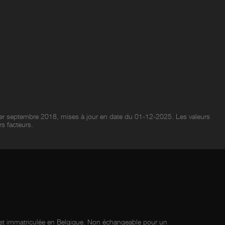
er septembre 2018, mises à jour en date du 01-12-2025. Les valeurs
rs facteurs.
e et immatriculée en Belgique. Non échangeable pour un