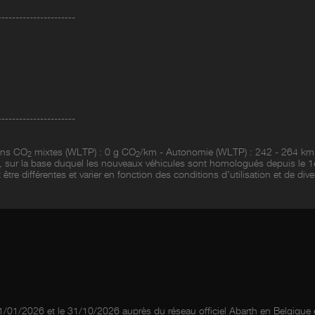
----------------------
----------------------
ons CO
mixtes (WLTP) : 0 g CO
/km - Autonomie (WLTP) : 242 - 264 km
2
2
 sur la base duquel les nouveaux véhicules sont homologués depuis le 1
être différentes et varier en fonction des conditions d'utilisation et de dive
e 01/01/2026 et le 31/10/2026 auprès du réseau officiel Abarth en Belgiqu