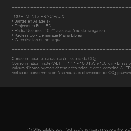
---------------------------------------------------------------------------------
EQUIPEMENTS PRINCIPAUX
• Jantes en Alliage 17''
• Projecteurs Full LED
• Radio Uconnect 10,2'' avec système de navigation
• Keyless Go - Démarrage Mains Libres
• Climatisation automatique
---------------------------------------------------------------------------------
Consommation électrique et émissions de CO
2
Consommation mixte (WLTP) : 17,1 - 18,8 KWh/100 km - Emissi
Valeurs d'homologation déterminées selon le cycle combiné WLTP,
réelles de consommation électriques et d'émission de CO
peuvent 
2
(1) Offre valable pour l'achat d'une Abarth neuve entre l