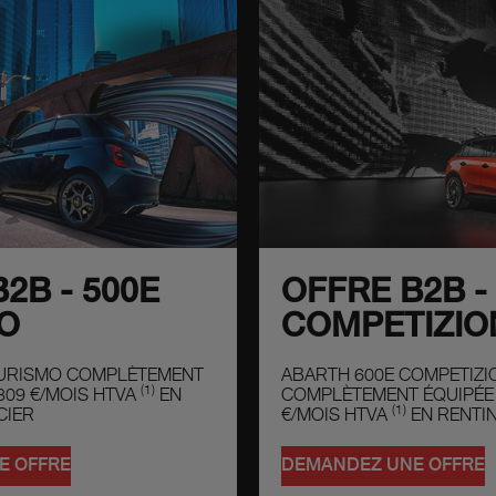
2B - 500E
OFFRE B2B -
O
COMPETIZIO
TURISMO COMPLÈTEMENT
ABARTH 600E COMPETIZI
(1)
309 €/MOIS HTVA
EN
COMPLÈTEMENT ÉQUIPÉE
(1)
CIER
€/MOIS HTVA
EN RENTIN
E OFFRE
DEMANDEZ UNE OFFRE