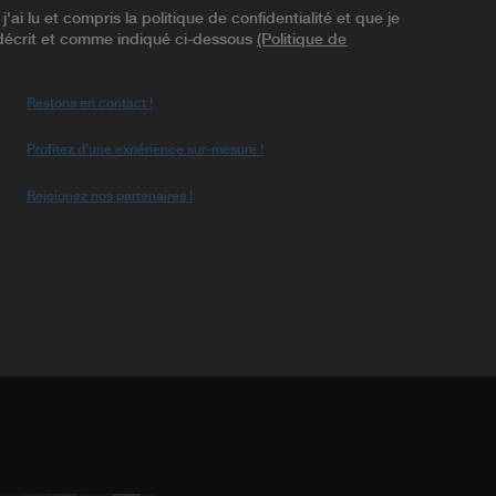
ai lu et compris la politique de confidentialité et que je
t décrit et comme indiqué ci-dessous
(Politique de
Restons en contact !
Profitez d'une expérience sur-mesure !
Rejoignez nos partenaires !