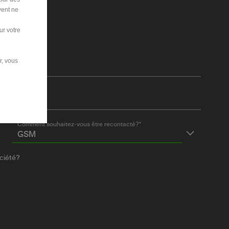
vent ne
ur votre
r, vous
Nom*
Mobile*
Comment souhaitez-vous être recontacté?*
GSM
ciété?