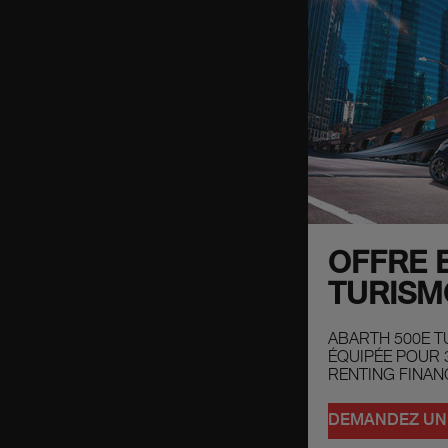
OFFRE B
TURISM
ABARTH 500E 
ÉQUIPÉE POUR 
RENTING FINAN
DEMANDEZ UN