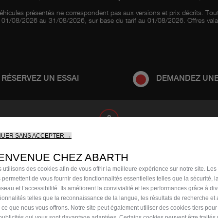
es véhicules présentés ne correspondent pas aux versions et prix décrits. To
du 01/08/2026 au 31/08/2026, sur base du tarif au 01/08/2026. Offres valab
RÉSERVEZ UN ESSAI
DEMANDEZ UNE
2
NUER SANS ACCEPTER →
LE
VOS COORDONNÉES
CHOI
IENVENUE CHEZ ABARTH
 utilisons des cookies afin de vous offrir la meilleure expérience sur notre site. Les
COMPLÉTEZ LE FORMULAIRE
 permettent de vous fournir des fonctionnalités essentielles telles que la sécurité, l
seau et l’accessibilité. Ils améliorent la convivialité et les performances grâce à di
tionnalités telles que la reconnaissance de la langue, les résultats de recherche et
i ce que nous vous offrons. Notre site peut également utiliser des cookies tiers pou
publicités qui vous sont davantage adaptées. Certains cookies peuvent être traités