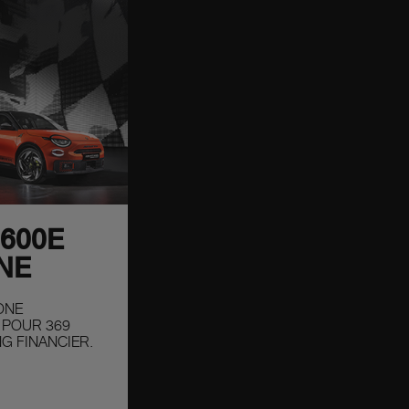
 600E
NE
ONE
 POUR 369
G FINANCIER.