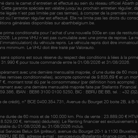
né dans le carnet d’entretien et effectué au sein du réseau officiel Abarth 
ette garantie spéciale est valable jusqu’au prochain entretien régulier,
tie légale n’est pas limitée par ces termes), à compter de la première immat
it où l’entretien régulier est effectué. Elle ne limite pas les droits du co
nditions générales disponibles sur abarthbelgium.be.
 prime conditionelle pour l'achat d'une nouvelle 500e en cas de restituti
/2026. La prime VHU n’est pas cumulable avec une prime de reprise. Le n
t d’immatriculation) du véhicule repris. Le véhicule repris doit être immat
ans minimum. Le VHU doit être traité par Valorauto.
sans options est sous réserve du respect des conditions à liées à la prim
 de 31.990 € pour toute commande entre le 01/08/2026 et 31/08/2026.
 à tempérament avec une dernière mensualité majorée, d'une durée de 60 m
elles remises conditionnelles), acompte optionnel de 9.635,69 € et un mo
 €, montant total dû par le consommateur (par définition hors acompte) 
rament avec une dernière mensualité majorée faite par Stellantis Financial
59.386, IBAN : BE86 3100 0100 5250, BIC : BBRU BE BB, tel. : +32 (0)2/3
e de crédit), n° BCE 0400.354.731, Avenue du Bourget 20 boite 2B, à B-11
d’une durée de 60 mois et de 100.000 km. Prix de vente : 23.889,00 € HT
8.529,00 €, remise(s) déduite(s). Le Renting financier est exclusivement 
 valable du 01/08/2026 au 31/08/2026 inclus.
ncial Services Belux SA (prêteur), avenue du Bourget 20-1 à 1130 Bruxelle
BRU BE BB, adresse e-mail : services4you@stellantis-finance.com, sous r