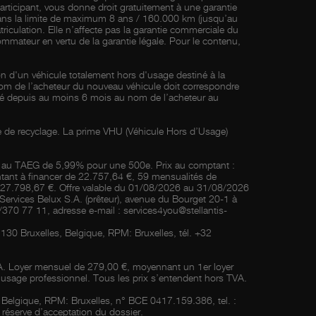
participant, vous donne droit gratuitement à une garantie
 dans la limite de maximum 8 ans / 160.000 km (jusqu’au
riculation. Elle n’affecte pas la garantie commerciale du
nsommateur en vertu de la garantie légale. Pour le contenu,
on d'un véhicule totalement hors d'usage destiné à la
om de l’acheteur du nouveau véhicule doit correspondre
riculé depuis au moins 6 mois au nom de l’acheteur au
e de recyclage. La prime VHU (Véhicule Hors d’Usage)
ois au TAEG de 5,99% pour une 500e. Prix au comptant :
ntant à financer de 22.757,64 €, 59 mensualités de
: 27.798,67 €. Offre valable du 01/08/2026 au 31/08/2026
 Services Belux S.A. (prêteur), avenue du Bourget 20-1 à
70 77 11, adresse e-mail : services4you@stellantis-
30 Bruxelles, Belgique, RPM: Bruxelles, tél. +32
VA. Loyer mensuel de 279,00 €, moyennant un 1er loyer
à usage professionnel. Tous les prix s’entendent hors TVA.
s, Belgique, RPM: Bruxelles, n° BCE 0417.159.386, tel. :
éserve d’acceptation du dossier.