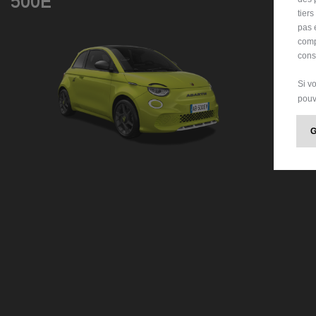
500E
tier
pas 
comp
cons
Si v
pouv