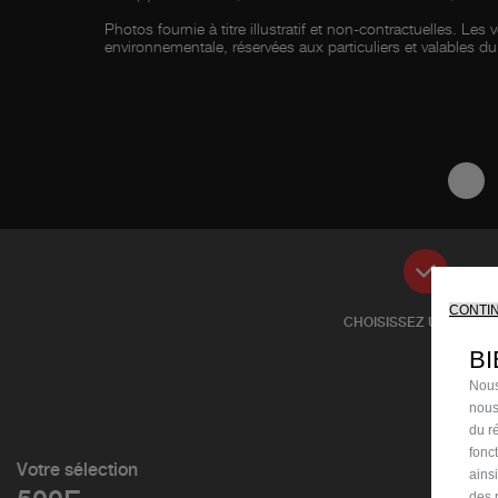
Photos fournie à titre illustratif et non-contractuelles. L
environnementale, réservées aux particuliers et valables 
1
CONTI
CHOISISSEZ UN MODÈ
B
Nous
nous
du ré
fonc
Votre sélection
ains
des 