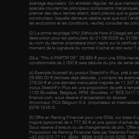
avantage équivalent. Un entretien régulier, tel que mention
spéciale couvrant les principaux composants mécaniques. C
premier des deux termes atteint, étant précisé que la garan
constructeur, laquelle demeure valable quel que soit l’endro
les exclusions et les conditions, veuillez consulter les co
(2) La prime recyclage VHU (Véhicule Hors d’Usage) est une
destruction pour les particuliers du 01/08/2026 au 31/08
au nom du dernier propriétaire (nom repris sur le certifica
moment de la signature du contrat d’achat et doit avoir 7 
(3)Le ''Prix A PARTIR DE'' 29.990 € pour une 500e neuve 
conditionnelle de 2.000 € sera déduite du prix de vente
(4) Exemple illustratif du produit StretchFin Plus, prêt
29.990,00 € (remises déjà déduites, y compris les éventu
279,00 € et une dernière mensualité majorée de 11.337,67
inclus.StretchFin Plus est une proposition de prêt à tempé
1130 Bruxelles, Belgique, RPM: Bruxelles, n° BCE 0417.1
finance.com, sous réserve d’acceptation du dossier.
Annonceur: FCA Belgium S.A. (importateur et intermédiair
(0)78/151615.
(5) Offre en Renting Financier pour une 500e, sur base 
majoré (optionnel) de 4.777,80 € et une option d'achat de 
Sous réserve d'erreurs ou de changements de prix. Offre
Proposition de Renting Financier faite par Stellantis Fina
+32 (0)2/370 77 11, IBAN : BE86 3100 0100 5250, BIC : B