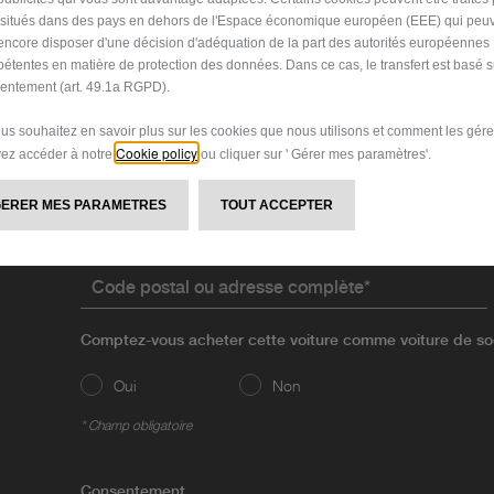
s situés dans des pays en dehors de l'Espace économique européen (EEE) qui peu
encore disposer d'une décision d'adéquation de la part des autorités européennes
étentes en matière de protection des données. Dans ce cas, le transfert est basé s
Civilité*
entement (art. 49.1a RGPD).
ous souhaitez en savoir plus sur les cookies que nous utilisons et comment les gére
Prénom*
Cookie policy
ez accéder à notre
ou cliquer sur ' Gérer mes paramètres'.
GERER MES PARAMETRES
TOUT ACCEPTER
Email*
Code postal ou adresse complète*
Comptez-vous acheter cette voiture comme voiture de so
Oui
Non
* Champ obligatoire
Consentement