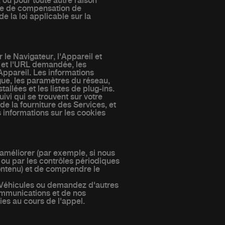
, ou pour toute autre raison
nde de compensation de
 la loi applicable sur la
 le Navigateur, l'Appareil et
e et l'URL demandée, les
 Appareil. Les informations
ngue, les paramètres du réseau,
allées et les listes de plug-ins.
ivi qui se trouvent sur votre
e la fourniture des Services, et
 informations sur les cookies
 améliorer (par exemple, si nous
ou par les contrôles périodiques
ontenu) et de comprendre le
s Véhicules ou demandez d'autres
ommunications et de nos
es au cours de l'appel.