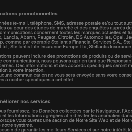
cations promotionnelles
nées (e-mail, téléphone, SMS, adresse postale et/ou tout aut
es ou pour des études de marché et des enquêtes auprès de
mmunications concernent toutes les marques actuelles et fut
eo, Lancia, Abarth, Peugeot, Citroën, DS Automobiles, Opel, Je
p, comme par exemple Stellantis Financial Services S.A., Stel
Ltd., Stellantis Life Insurance Europe Ltd, Stellantis Insurance
tions peuvent inclure des promotions de produits ou de servi
e communications, nous pouvons agir en tant que Responsab
cernés. Des informations et des accords spécifiques seront m
on à votre intention.
'aucune communication ne vous sera envoyée sans votre conse
es à cocher spécifiques à cet effet.
méliorer nos services
s fournissez, les Données collectées par le Navigateur, l'Appa
 et les Informations agrégées afin d'éviter les anomalies dan
orsque vous ouvrez une section de Notre Site Web et de Notre
s notre système.
esoin de garantir les meilleurs Services et sur notre intérêt lé