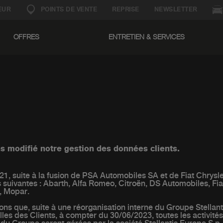
EUR
POINTS DE VENTE
REPRISE
NEWSLETTER
OFFRES
ENTRETIEN & SERVICES
s modifié notre gestion des données clients.
1, suite à la fusion de PSA Automobiles SA et de Fiat Chrysle
 suivantes : Abarth, Alfa Romeo, Citroën, DS Automobiles, Fiat
, Mopar.
ns que, suite à une réorganisation interne du Groupe Stellanti
es des Clients, à compter du 30/06/2023, toutes les activités