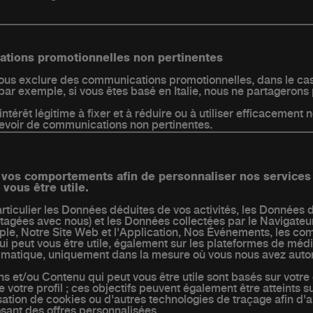
ations promotionnelles non pertinentes
vous exclure des communications promotionnelles, dans le c
par exemple, si vous êtes basé en Italie, nous ne partagerons 
intérêt légitime à fixer et à réduire ou à utiliser efficacement
ecevoir de communications non pertinentes.
t vos comportements afin de personnaliser nos services
vous être utile.
rticulier les Données déduites de vos activités, les Données d
artagées avec nous) et les Données collectées par le Navigateur
ple, Notre Site Web et l'Application, Nos Événements, les co
 peut vous être utile, également sur les plateformes de médi
matique, uniquement dans la mesure où vous nous avez autori
 et/ou Contenu qui peut vous être utile sont basés sur votre
 votre profil ; ces objectifs peuvent également être atteints 
isation de cookies ou d'autres technologies de traçage afin d'a
osant des offres personnalisées.