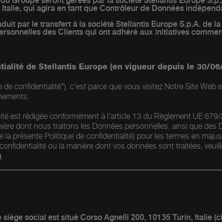
 Groupe seront gérées par la société Stellantis Europe S.p.A.,
, Italie, qui agira en tant que Contrôleur de Données indépend
duit par le transfert à la société Stellantis Europe S.p.A. de 
personnelles des Clients qui ont adhéré aux initiatives comm
tialité de Stellantis Europe (en vigueur depuis le 30/06
e de confidentialité"), c'est parce que vous visitez Notre Site Web 
énements.
alité est rédigée conformément à l'article 13 du Règlement UE 679
ière dont nous traitons les Données personnelles, ainsi que des D
 de la présente Politique de confidentialité) pour les termes en majusc
confidentialité ou la manière dont vos données sont traitées, veui
m
.
e siège social est situé Corso Agnelli 200, 10135 Turin, Italie (c