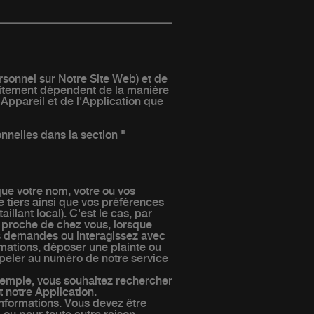
rsonnel sur Notre Site Web) et de
traitement dépendent de la manière
 Appareil et de l'Application que
nnelles dans la section "
que votre nom, votre ou vos
 tiers ainsi que vos préférences
llant local). C'est le cas, par
s proche de chez vous, lorsque
es demandes ou interagissez avec
mations, déposer une plainte ou
ppeler au numéro de notre service
exemple, vous souhaitez rechercher
t notre Application.
informations. Vous devez être