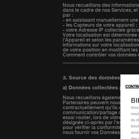
Nous recueillons des informations
dans le cadre de nos Services, et
par :
- en saisissant manuellement une 
- les Capteurs de votre appareil ;
- votre Adresse IP collectée grâce
Votre localisation est déterminée
l'Appareil et selon les paramètre
Informations sur votre localisatio
de votre position en modifiant le
Comment contrôler vos données et
3. Source des données person
CONTI
a) Données collectées par les 
Nous recueillons également des i
B
Partenaires peuvent nous commun
contractuellement qu'ils ont obte
Nous
communication/partage de ces do
nous
essai routier, lors de votre ach
du ré
désignée ci-après par l'expressio
fonc
pour vérifier la conformité des 
nous fournir vos Données Sensibl
ains
des 