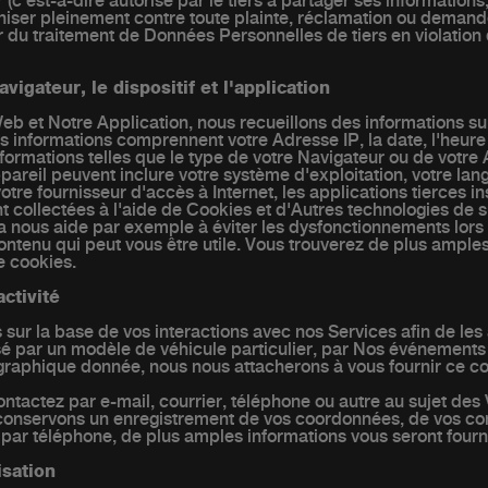
 (c'est-à-dire autorisé par le tiers à partager ses informations
niser pleinement contre toute plainte, réclamation ou dema
du traitement de Données Personnelles de tiers en violation de
vigateur, le dispositif et l'application
eb et Notre Application, nous recueillons des informations sur
Ces informations comprennent votre Adresse IP, la date, l'heur
nformations telles que le type de votre Navigateur ou de votre
ppareil peuvent inclure votre système d'exploitation, votre la
re fournisseur d'accès à Internet, les applications tierces inst
 collectées à l'aide de Cookies et d'Autres technologies de su
a nous aide par exemple à éviter les dysfonctionnements lors d
ntenu qui peut vous être utile. Vous trouverez de plus amples
e cookies.
ctivité
 sur la base de vos interactions avec nos Services afin de les
sé par un modèle de véhicule particulier, par Nos événements 
raphique donnée, nous nous attacherons à vous fournir ce c
ontactez par e-mail, courrier, téléphone ou autre au sujet de
t conservons un enregistrement de vos coordonnées, de vos c
par téléphone, de plus amples informations vous seront fourni
isation