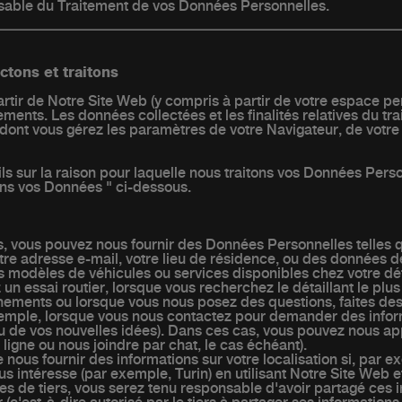
nsable du Traitement de vos Données Personnelles.
ctons et traitons
tir de Notre Site Web (y compris à partir de votre espace pe
nements. Les données collectées et les finalités relatives du 
t dont vous gérez les paramètres de votre Navigateur, de votre
ls sur la raison pour laquelle nous traitons vos Données Perso
ons vos Données " ci-dessous.
s, vous pouvez nous fournir des Données Personnelles telles 
e adresse e-mail, votre lieu de résidence, ou des données de
modèles de véhicules ou services disponibles chez votre détai
 essai routier, lorsque vous recherchez le détaillant le plu
énements ou lorsque vous nous posez des questions, faites d
xemple, lorsque vous nous contactez pour demander des infor
ou de vos nouvelles idées). Dans ces cas, vous pouvez nous a
 ligne ou nous joindre par chat, le cas échéant).
nous fournir des informations sur votre localisation si, par 
 intéresse (par exemple, Turin) en utilisant Notre Site Web e
es de tiers, vous serez tenu responsable d'avoir partagé ces 