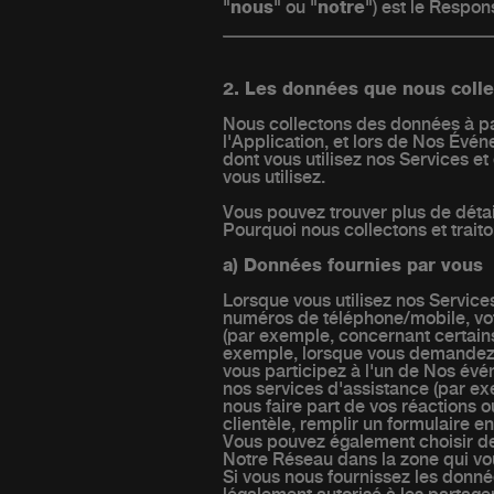
"
nous
" ou "
notre
") est le Respo
2. Les données que nous colle
Nous collectons des données à par
l'Application, et lors de Nos Évé
dont vous utilisez nos Services e
vous utilisez.
Vous pouvez trouver plus de détai
Pourquoi nous collectons et trait
a) Données fournies par vous
Lorsque vous utilisez nos Service
numéros de téléphone/mobile, votr
(par exemple, concernant certains 
exemple, lorsque vous demandez un
vous participez à l'un de Nos év
nos services d'assistance (par e
nous faire part de vos réactions 
clientèle, remplir un formulaire en
Vous pouvez également choisir de 
Notre Réseau dans la zone qui vous
Si vous nous fournissez les donné