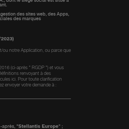
 dont le siège social est situé à
ant.
la gestion des sites web, des Apps,
erciales des marques
/2023)
et/ou notre Application, ou parce que
/2016 (ci-après " RGDP ") et vous
éfinitions renvoyant à des
ules ici. Pour toute clarification
llez envoyer votre demande à :
i-après, "
Stellantis Europe
" ;