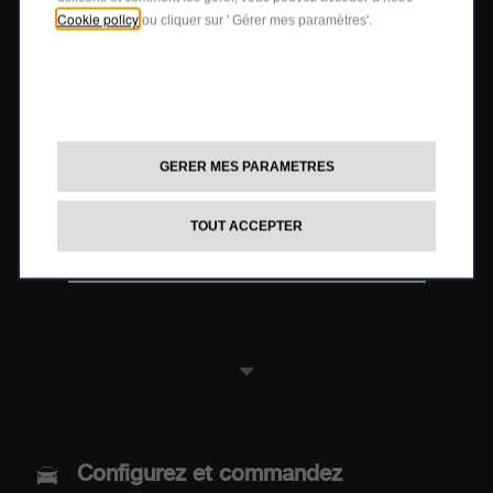
Cookie policy
ou cliquer sur ' Gérer mes paramètres'.
ABARTH 500E
À PARTIR DE 279 €/MOIS
GERER MES PARAMETRES
(2)
EN STRETCHFIN PLUS
.
TOUT ACCEPTER
DEMANDEZ UNE OFFRE
MODELES
Configurez et commandez