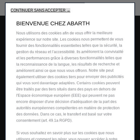
CONTINUER SANS ACCEPTER →
BIENVENUE CHEZ ABARTH
Nous utilisons des cookies afin de vous offrir la meilleure
expérience sur notre site. Les cookies nous permettent de vous
fournir des fonctionnalités essentielles telles que la sécurité, la
gestion du réseau et l’accessibilité. Ils améliorent la convivialité
et les performances grâce à diverses fonctionnalités telles que
la reconnaissance de la langue, les résultats de recherche et
améliorent ainsi ce que nous vous offrons. Notre site peut
également utiliser des cookies tiers pour envoyer des publicités
qui vous sont davantage adaptées. Certains cookies peuvent
AUTRES OFFRES
être traités par des tiers situés dans des pays en dehors de
l'Espace économique européen (EEE) qui peuvent ne pas
encore disposer d'une décision d'adéquation de la part des
autorités européennes compétentes en matière de protection
des données. Dans ce cas, le transfert est basé sur votre
consentement (art. 49.1a RGPD).
Si vous souhaitez en savoir plus sur les cookies que nous
utilisons et comment les gérer, vous pouvez accéder à notre