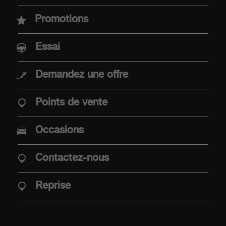
Nouvelle Abarth 600e
Promotions
Abarth 500e
Essai
Demandez une offre
ACHAT
Points de vente
Offres
Occasions
Offre Abarth Special Warranty
Mobilité électrique
Contactez-nous
Points de vente
Véhicules de stock
Reprise
Reprise