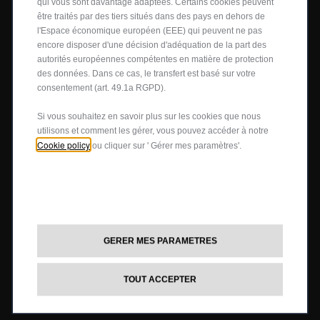
qui vous sont davantage adaptées. Certains cookies peuvent
ACHAT
être traités par des tiers situés dans des pays en dehors de
l'Espace économique européen (EEE) qui peuvent ne pas
Points de vente
encore disposer d'une décision d'adéquation de la part des
Offres
autorités européennes compétentes en matière de protection
des données. Dans ce cas, le transfert est basé sur votre
Occasions
Offre Abarth Special Warranty
consentement (art. 49.1a RGPD).
Mobilité électrique
Contactez-nous
Si vous souhaitez en savoir plus sur les cookies que nous
Points de vente
utilisons et comment les gérer, vous pouvez accéder à notre
Cookie policy
ou cliquer sur ' Gérer mes paramètres'.
Véhicules de stock
Reprise
Reprise
CLIENTS
GERER MES PARAMETRES
Suivez-nous sur
TOUT ACCEPTER
Entretien des véhicules
Kit & Accessoires