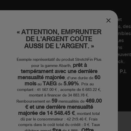
Après-Vente
Contactez un point de vente
Les images ne sont fournies qu'à titre d'illustration et
d'indication et certaines peuvent présenter des versions, des
« ATTENTION, EMPRUNTER
finitions, des accessoires et/ou des équipements disponibles
DE L'ARGENT COÛTE
MONDE ABARTH
uniquement sur demande et moyennant paiement. Les
AUSSI DE L'ARGENT. »
couleurs disponibles peuvent varier pour des raisons
techniques et/ou de construction et commerciales et peuvent
Exemple représentatif du produit StretchFin Plus
Heritage
être disponibles uniquement sur les véhicules en stock.
prêt à
pour la gamme Abarth,
Histoire
tempérament avec une dernière
ABARTH Stellantis Financial Services Belux SA/NV P.I.
mensualité majorée
60
, d'une durée de
07973780013
Series speciales
mois
TAEG
5.99%
au
de
. Prix au
comptant : 41 567.00 € , acompte de 6 683.22 €,
Musee
montant à financer de 34 883.78 €.
59
469.00
Remboursement en
mensualités de
€ et une dernière mensualité
majorée de 14 548.45 €
, montant total
COND. DE VENTE
dû par le consommateur : 42 219.46 €. Frais
compris dans le coût total du crédit : 0 €. Taux
CONTRATS DE SERVICE
fixe
Offre