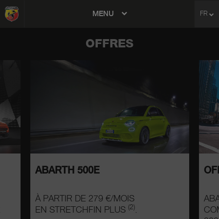
MENU
FR
avigation
OFFRES
ABARTH 500E
OF
À PARTIR DE 279 €/MOIS
AB
(2)
R
EN STRETCHFIN PLUS
.
CO