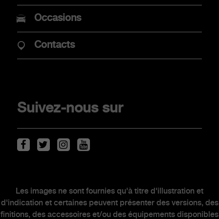
Promotions
Occasions
Mobilité électrique
Point de vente
Contacts
Véhicules de stock
CLIENTS
Suivez-nous sur
Scorpionship
Entretien des véhicules
Kit & Accessoires
Après-Vente
Les images ne sont fournies qu'à titre d'illustration et
Contacter un concessionnaire
d'indication et certaines peuvent présenter des versions, des
finitions, des accessoires et/ou des équipements disponibles