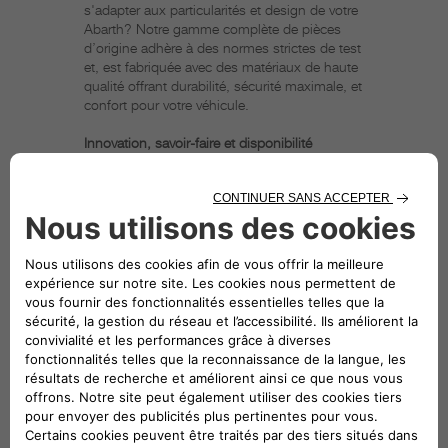
s'adapter aux particularités et design de votre
Abarth? Notre gamme complète de pièces
d’origine adhère à des normes strictes de test
et, est fabriquée avec des matériaux de haute
qualité offrant durabilité, sécurité maximale, et
confort pour votre véhicule.
Innovation, savoir-faire et disponibilité
Les pièces d’origine Abarth de Mopar® sont
développées en même temps que les
véhicules Abarth; elles sont donc
technologiquement avancées comme chaque
nouveau modèle de véhicule qui est construit.
De plus, les pièces d’origine sortent au même
moment que le lancement du nouveau
véhicule, assurant ainsi leur disponibilité.
Ajustement parfait
Seules les pièces d’origine Abarth de Mopar®
sont parfaitement adaptées à la configuration
et au design de chaque véhicule.
Cela signifie que vous pouvez compter sur un
remplacement facile avec des pièces qui
s’intègrent précisément à chaque situation.