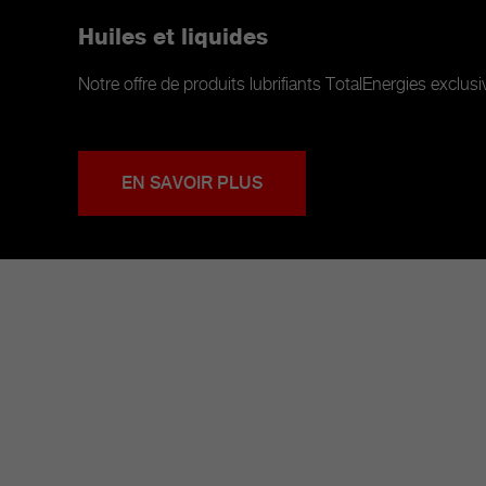
Huiles et liquides
Notre offre de produits lubrifiants TotalEnergies exclus
EN SAVOIR PLUS