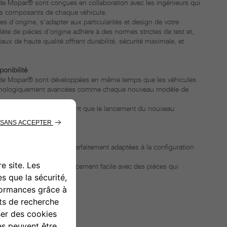
 de Mopar® sont conçues en collaboration avec les ingénieurs qui
les composants de chaque véhicule.
s d’origine, s'adapter aux particularités et design de votre
e de pièces d’origine adhère à des normes strictes de test et,
aux de haute qualité offrant durabilité, sécurité maximale, et
ponibilité
h de Mopar® sont développées en même temps que les véhicules
echnologiquement avancées comme chaque nouveau modèle de
ine sortent au même moment que le lancement du nouveau
disponibilité.
Abarth de Mopar® sont parfaitement adaptées à la configuration
cule.
ez compter sur un remplacement facile avec des pièces qui
aque situation.
OTRE
GRÉÉ