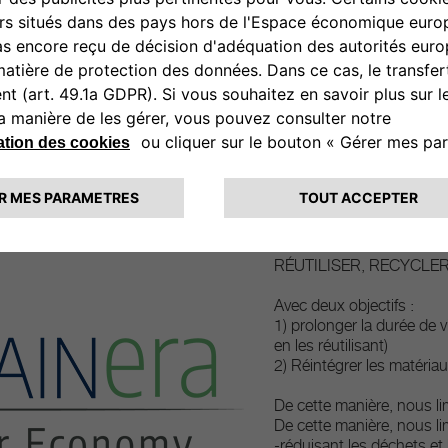
Pièces dét
issues de l'
Durabilité, accessibilité 
Tout au long du cycle de v
nous avons développé une 
circulaire et basée sur
RÉUTILISER, RECYCLER
Avec deux objectifs :
1) prolonger la durée de v
en les réutilisant)
2) Réintégrer les matériau
De cette manière, nous li
De cette manière, nous li
-réduisant les déchets et 