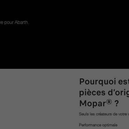
ive pour Abarth.
Pourquoi est
pièces d’or
Mopar® ?
Seuls les créateurs de votre 
Performance optimale