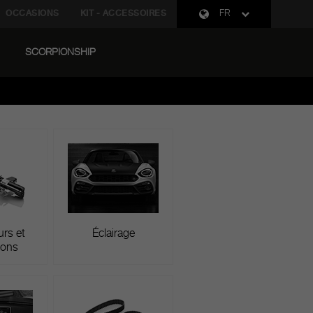
OCCASIONS
KIT - ACCESSOIRES
FR
SCORPIONSHIP
rds de qualité que ceux qu’il possédait à sa sortie
formances.
rs et
Éclairage
ions