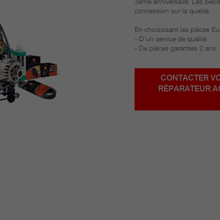
3ème anniversaire. Les pièc
concession sur la qualité.
En choisissant les pièces Eu
- D'un service de qualité
- De pièces garanties 2 ans
CONTACTER V
RÉPARATEUR A