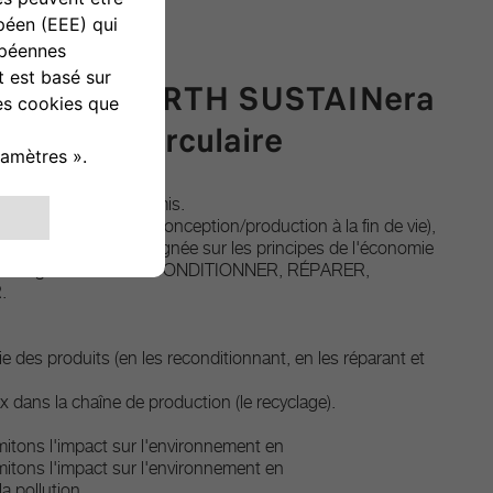
achées ABARTH SUSTAINera
économie circulaire
et qualité sans compromis.
ie du véhicule (de la conception/production à la fin de vie),
activité complète alignée sur les principes de l'économie
 la stratégie des 4R : RECONDITIONNER, RÉPARER,
.
ie des produits (en les reconditionnant, en les réparant et
x dans la chaîne de production (le recyclage).
mitons l'impact sur l'environnement en
mitons l'impact sur l'environnement en
la pollution