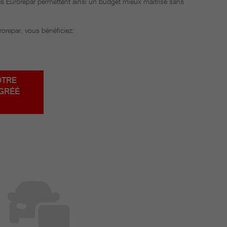
es Eurorepar permettent ainsi un budget mieux maitrisé sans
rorepar, vous bénéficiez:
OTRE
GRÉÉ