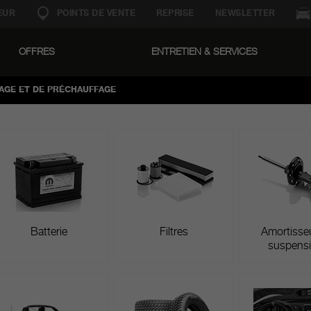
EUR
POINTS DE VENTE
REPRISE
NEWSLETTER
OFFRES
ENTRETIEN & SERVICES
re. Notre but ? Vous restituer votre véhicule avec les mêmes standa
r vous garantir le maximum en termes de fiabilité, confort et per
AGE ET DE PRÉCHAUFFAGE
Batterie
Filtres
Amortisseu
suspens