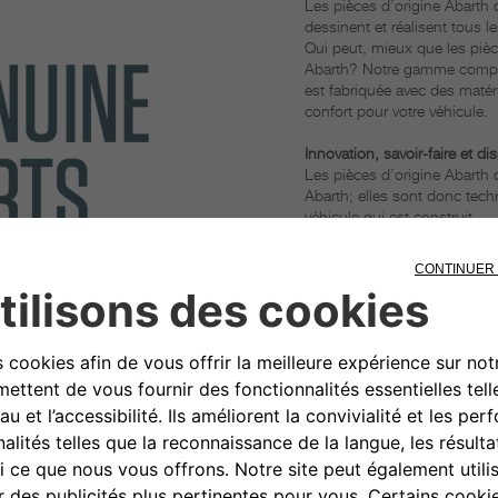
Les pièces d’origine Abarth
dessinent et réalisent tous 
Qui peut, mieux que les pièce
Abarth? Notre gamme complèt
est fabriquée avec des matéri
confort pour votre véhicule.
Innovation, savoir-faire et dis
Les pièces d’origine Abart
Abarth; elles sont donc t
véhicule qui est construit.
De plus, les pièces d’orig
véhicule, assurant ainsi leur 
Ajustement parfait
Seules les pièces d’origine 
et au design de chaque véhi
Cela signifie que vous pouv
s’intègrent précisément à ch
CONTACTER V
RÉPARATEUR A