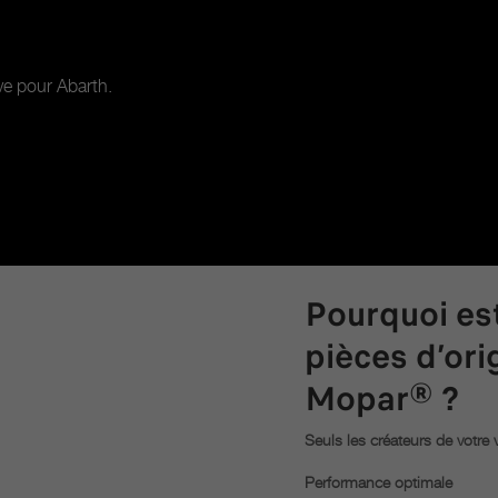
ive pour Abarth.
Pourquoi est
pièces d’or
Mopar® ?
Seuls les créateurs de votre 
Performance optimale