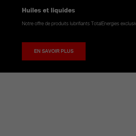
Huiles et liquides
Notre offre de produits lubrifiants TotalEnergies exclus
EN SAVOIR PLUS