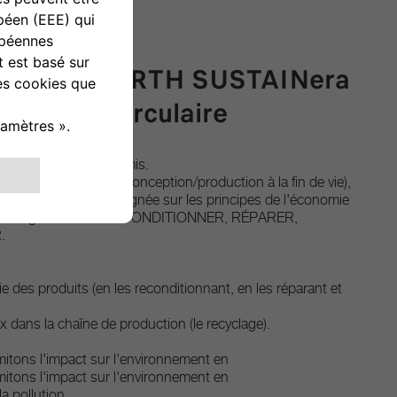
achées ABARTH SUSTAINera
économie circulaire
et qualité sans compromis.
ie du véhicule (de la conception/production à la fin de vie),
activité complète alignée sur les principes de l'économie
 la stratégie des 4R : RECONDITIONNER, RÉPARER,
.
ie des produits (en les reconditionnant, en les réparant et
x dans la chaîne de production (le recyclage).
mitons l'impact sur l'environnement en
mitons l'impact sur l'environnement en
la pollution