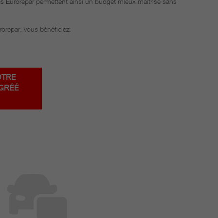
es Eurorepar permettent ainsi un budget mieux maitrisé sans
rorepar, vous bénéficiez:
OTRE
GRÉÉ