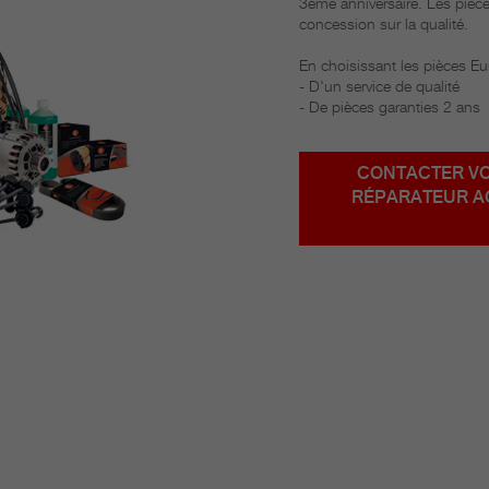
3ème anniversaire. Les pièc
concession sur la qualité.
En choisissant les pièces Eu
- D'un service de qualité
- De pièces garanties 2 ans
CONTACTER V
RÉPARATEUR A