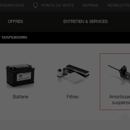
FIGURATEUR
POINTS DE VENTE
REPRISE
NEWSLETTE
OFFRES
ENTRETIEN & SERVICES
re. Notre but ? Vous restituer votre véhicule avec les mêmes standa
r vous garantir le maximum en termes de fiabilité, confort et per
T SUSPENSIONS
Batterie
Filtres
Amortisseu
suspens