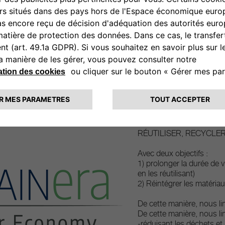
Pièces dét
issues de l'
Durabilité, accessibilité 
Tout au long du cycle de v
nous avons développé une 
circulaire et basée sur
RÉUTILISER, RECYCLER
Avec deux objectifs :
1) prolonger la durée de v
en les réutilisant)
2) Réintégrer les matériau
De cette manière, nous li
De cette manière, nous li
-réduisant les déchets et 