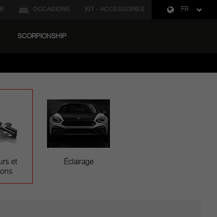
R
OCCASIONS
KIT - ACCESSOIRES
FR
SCORPIONSHIP
rds de qualité que ceux qu’il possédait à sa sortie
formances.
rs et
Éclairage
ions