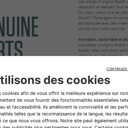
Les pièces d’origine Abarth
dessinent et réalisent tous 
Qui peut, mieux que les pièce
Abarth? Notre gamme complèt
est fabriquée avec des matéri
confort pour votre véhicule.
Innovation, savoir-faire et dis
Les pièces d’origine Abart
Abarth; elles sont donc t
véhicule qui est construit.
De plus, les pièces d’orig
véhicule, assurant ainsi leur 
Ajustement parfait
Seules les pièces d’origine 
et au design de chaque véhi
Cela signifie que vous pouv
s’intègrent précisément à ch
CONTACTER V
RÉPARATEUR A