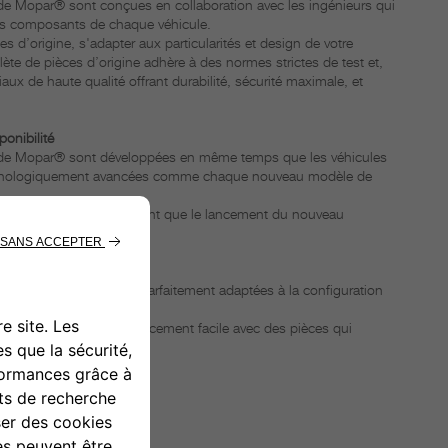
 de Mopar® sont conçues en collaboration avec les ingénieurs qui
les composants de chaque véhicule.
s d’origine, s'adapter aux particularités et design de votre
e de pièces d’origine adhère à des normes strictes de test et,
aux de haute qualité offrant durabilité, sécurité maximale, et
ponibilité
h de Mopar® sont développées en même temps que les véhicules
echnologiquement avancées comme chaque nouveau modèle de
ine sortent au même moment que le lancement du nouveau
disponibilité.
Abarth de Mopar® sont parfaitement adaptées à la configuration
cule.
ez compter sur un remplacement facile avec des pièces qui
aque situation.
OTRE
GRÉÉ