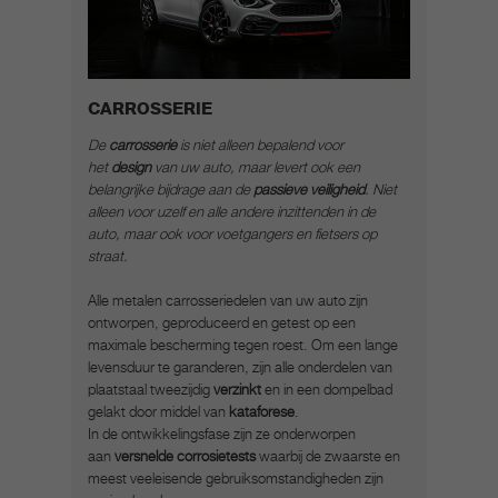
CARROSSERIE
De
carrosserie
is niet alleen bepalend voor
het
design
van uw auto, maar levert ook een
belangrijke bijdrage aan de
passieve veiligheid
. Niet
alleen voor uzelf en alle andere inzittenden in de
auto, maar ook voor voetgangers en fietsers op
straat.
Alle metalen carrosseriedelen van uw auto zijn
ontworpen, geproduceerd en getest op een
maximale bescherming tegen roest. Om een lange
levensduur te garanderen, zijn alle onderdelen van
plaatstaal tweezijdig
verzinkt
en in een dompelbad
gelakt door middel van
kataforese
.
In de ontwikkelingsfase zijn ze onderworpen
aan
versnelde corrosietests
waarbij de zwaarste en
meest veeleisende gebruiksomstandigheden zijn