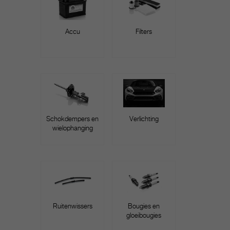
Accu
Filters
Schokdempers en
Verlichting
wielophanging
Ruitenwissers
Bougies en
gloeibougies