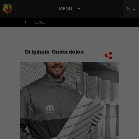
MENU
NL
avigation
TERUG
Originele Onderdelen