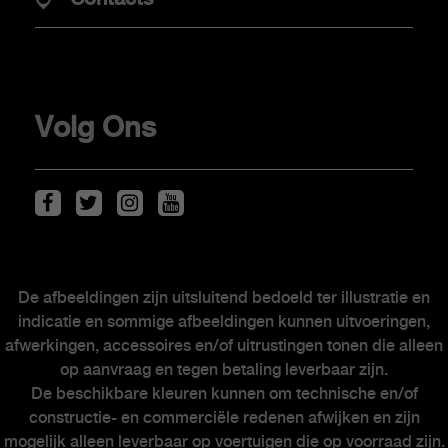
Elektrische mobiliteit
Verkooppunten
Stockwagens
Volg Ons
KLANTEN
Scorpionship
My Abarth
Onderhoud van elektrische wagens
De afbeeldingen zijn uitsluitend bedoeld ter illustratie en
indicatie en sommige afbeeldingen kunnen uitvoeringen,
Kits & Accessoires
afwerkingen, accessoires en/of uitrustingen tonen die alleen
Naverkoop
op aanvraag en tegen betaling leverbaar zijn.
Autodealers
De beschikbare kleuren kunnen om technische en/of
constructie- en commerciële redenen afwijken en zijn
mogelijk alleen leverbaar op voertuigen die op voorraad zijn.