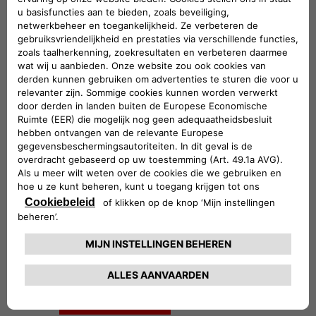
Geavanceerde innovatie, knowhow en
beschikbaarheid
De originele Abarth onderdelen van Mopar
worden naast de Abarth wagens ontwikkeld
en zijn daarom volledig geïntegreerd en even
technologisch geavanceerd als elk nieuw
model. Bovendien zijn de onderdelen
verkrijgbaar vanaf de lancering van elk nieuw
model. Zo kunnen wij de beschikbaarheid van
de onderdelen garanderen.
De perfecte match
Alleen de originele Abarth onderdelen van
Mopar zijn perfect geïntegreerd met de
specificaties en het ontwerp van elke wagen.
Dat betekent dat onze onderdelen telkens
precies passen en de vervanging ervan
eenvoudig verloopt.
CONTACTEER DEALER