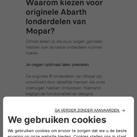
Waarom kiezen voor
originele Abarth
londerdelen van
Mopar?
Omdat alleen zij die jouw wagen gemaakt
hebben ook de beste onderdelen kunnen
maken.
Je wagen optimaal laten presteren
De originele ® onderdelen van Mopar zijn
ontwikkeld door dezelfde mensen die onze
voertuigen hebben ontworpen. Niemand
begrijpt de functionaliteit en designs
vanAbarth zo goed als wij. Ons volledige
assortiment aan onderdelen voldoet aan de
strenge normen van testen en is uitsluitend
vervaardigd met hoogwaardige materialen die
je wagen er jarenlang attractief, duurzaam,
veilig en comfortabel uit laten zien.