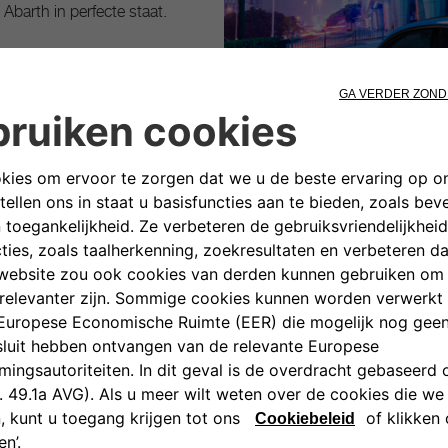
Abarth in perfecte staat.
liteit, prijs en prestaties,
voor je. Onze experts kunnen
achtingen voldoen. Van onze
an ons uitgebreide
ertuige.
ondersteunen, ontdek de
a, ontworpen om een nieuw
nsumptie in te luiden. Het
an gereviseerde,
aalbare producten en
n met behoud van het milieu,
ze planeet te verminderen.