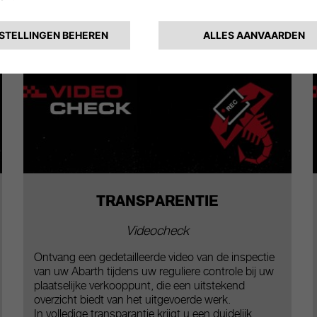
ZORGELOZE DAGEN
je lokale erkende Abarth-hersteller je ook diensten op maat.
voor volledige gemoedsrust.
TRANSPARENTIE
Videocheck
Ontvang een gedetailleerde video van de inspectie
van uw Abarth tijdens uw reguliere controle bij uw
plaatselijke verkooppunt, die een uitstekend
overzicht biedt van het uitgevoerde werk.
In volledige transparantie krijgt u een duidelijk