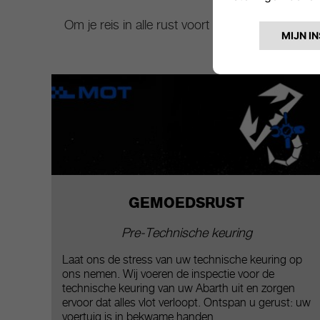
Om je reis in alle rust voort te zetten, biedt 
GEMOEDSRUST
Pre-Technische keuring
Laat ons de stress van uw technische keuring op
ons nemen. Wij voeren de inspectie voor de
technische keuring van uw Abarth uit en zorgen
ervoor dat alles vlot verloopt. Ontspan u gerust: uw
voertuig is in bekwame handen.