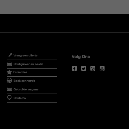
Vraag een offerte
Volg Ons
Configureer en bestel
Promoties
Boek een testrit
Gebruikte wagens
Contacts