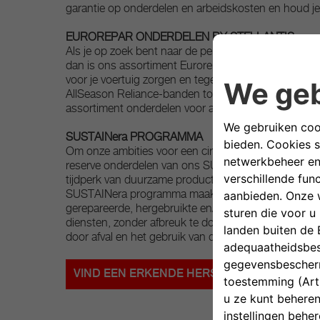
garantie op onderdelen en arbeidskosten en houd je 
EUROREPAR ONDERDELEN BY STELLANTIS
Als je op zoek bent naar de perfecte balans tussen kwa
dan is ons assortiment Eurorepar By Stellantis iets 
voor je voertuig zorgen en tegelijkertijd aan je verw
AllSeason Reliance-banden tot bumpers, profiteer v
assortiment onderdelen voor alle behoeften van je vo
SUSTAINera PROGRAMMA
Om onze ambities voor een circulaire economie te 
reserve onderdelen van ons SUSTAINera programm
tijdperk van duurzame productie en verantwoorde co
SUSTAINera programma maakt uitsluitend gebruik v
gerepareerde, hergebruikte en/of gerecycleerde bet
diensten, zonder afbreuk te doen aan de kwaliteit e
door afval en het gebruik van de hulpbronnen van on
VIND EEN ERKENDE HERSTELLER