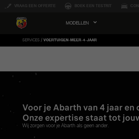
VRAAG EEN OFFERTE
BOEK EEN TESTRIT
CON
MODELLEN
avigation
/
SERVICES
VOERTUIGEN-MEER-4-JAAR
Voor je Abarth van 4 jaar en 
Onze expertise staat tot jou
Wij zorgen voor je Abarth als geen ander.