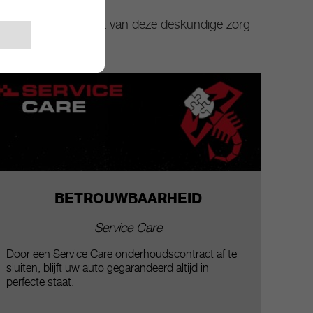
 Geniet van het comfort van deze deskundige zorg
BETROUWBAARHEID
Service Care
Door een Service Care onderhoudscontract af te
sluiten, blijft uw auto gegarandeerd altijd in
perfecte staat.