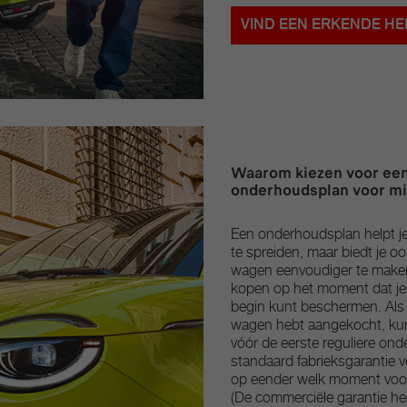
VIND EEN ERKENDE HE
Waarom kiezen voor een
onderhoudsplan voor m
Een onderhoudsplan helpt je
te spreiden, maar biedt je o
wagen eenvoudiger te maken
kopen op het moment dat je 
begin kunt beschermen. Als 
wagen hebt aangekocht, kun
vóór de eerste reguliere on
standaard fabrieksgarantie v
op eender welk moment voord
(De commerciële garantie hee