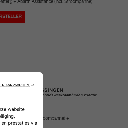
batterij) + Abarth Assistance (incl. Stroompanne)
RSTELLER
 ZONDER VERRASSINGEN​
 ik al mijn geplande onderhoudswerkzaamheden vooruit
h Assistance (incl. stroompanne) +