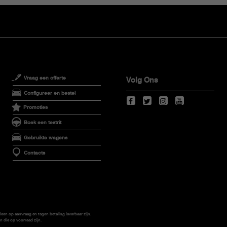
Vraag een offerte
Volg Ons
Configureer en bestel
Promoties
Boek een testrit
Gebruikte wagens
Contacts
leen op aanvraag en tegen betaling leverbaar zijn.
 die op voorraad zijn.