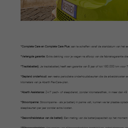
*Complete Care en Complete Care Plus:
aan te schaffen vanaf de startdatum van het ee
*Verlengde garantie:
Extra dekking voor je wagen na afloop van de fabrieksgarantie die
*Tractiebatterij:
Je tractiebatterij heeft een garantie van 8 jaar of tot 160.000 km voor
*Gepland onderhoud:
een reeks periodieke onderhoudsbeurten die de arbeidskosten en
kilometers van je Abarth FlexCare-plan.
*Abarth Assistance:
24/7 pech- of sleepdienst, zonder kilometeraftrek, in meer dan 49 
*Stroompanne:
Stroompanne - als je batterij in panne valt, kunnen we ter plaatse opla
sleepbeurten per jaar zonder extra kosten.
*Gezondheidstatus van de batterij:
Een meting van de batterijcapaciteit op het moment