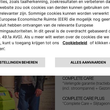
VIND EEN ERKENDE HE
PACKS, DE COMPLETE
"Voor mij draait het om een all
COMPLETE CARE
*Verlengde garantie (tractie
(incl. stroompanne) + Gezon
COMPLETE CARE PLUS
*Complete Care + Slijtageo