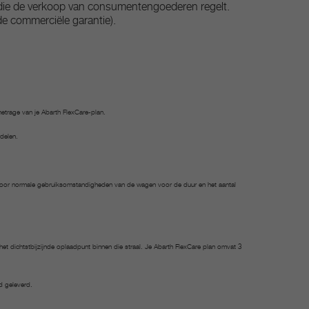
ie de verkoop van consumentengoederen regelt.
e commerciële garantie).​
etrage van je Abarth FlexCare-plan.
delen.
 voor normale gebruiksomstandigheden van de wagen voor de duur en het aantal
et dichtstbijzijnde oplaadpunt binnen die straal. Je Abarth FlexCare plan omvat 3
d geleverd.