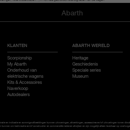
keringen, ruitenwisserbladen....) in normale gebruiksomstandigheden van de wagen.
Abarth
KLANTEN
ABARTH WERELD
Scorpionship
Heritage
My Abarth
Geschiedenis
Onderhoud van
Speciale series
elektrische wagens
Museum
Kits & Accessoires
Naverkoop
Autodealers
stratie en indicatie en sommige afbeeldingen kunnen uitvoeringen, afwerkingen, accessoires en/of uitrustingen tonen die al
n kunnen om technische en/of constructie- en commerciële redenen afwijken en zijn mogelijk alleen leverbaar op voertuigen