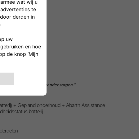
RSTELLER
 AANBIEDING
-in-one dienstverlening zonder zorgen."
batterij) + Gepland onderhoud + Abarth Assistance
dheidsstatus batterij
nderdelen