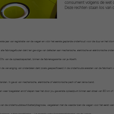
consument volgens de wet d
Deze rechten staan los van d
rste jaar van registratie van de wagen en vóór het eerste geplande onderhoud voor de duur en het kilom
 alle fabricagefouten dekt ten gevolge van defecten aan mechanische, elektrische en elektronische onder
 70% van de oplaadcapaciteit, binnen de fabrieksgarantie van je Abarth.
 de vervanging van onderdelen dekt zoals gespecificeerd in de onderhoudsvereisten van de fabrikant
landen. In geval van mechanische, elektrische of elektronische pech of een lekke band.
den waar toegelaten en/of slepen naar het door jou gewenste oplaadpunt binnen een straal van 80 km of h
 van de onderhoudsbeurt/batterijdiagnose, vergeleken met de waarde toen de wagen voor het eerst wer