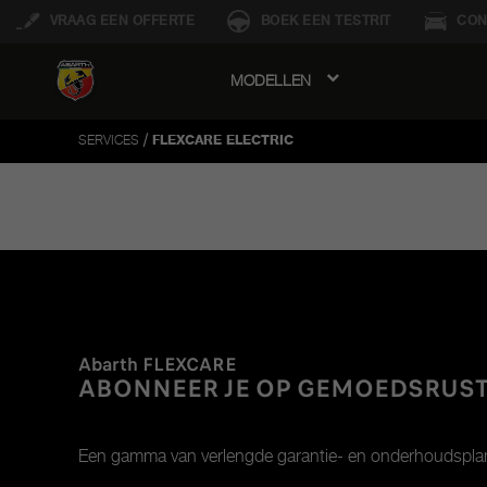
VRAAG EEN OFFERTE
BOEK EEN TESTRIT
CON
MODELLEN
avigation
/
SERVICES
FLEXCARE ELECTRIC
Abarth FLEXCARE
ABONNEER JE OP GEMOEDSRUS
Een gamma van verlengde garantie- en onderhoudsplannen