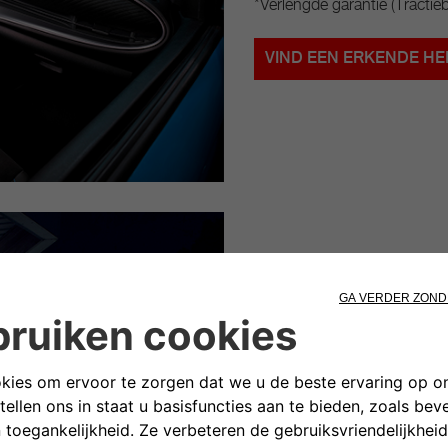
*Verlengde garantie (Tractie
VIND EEN ERKENDE HE
DIENSTENCONTRACTEN
"Voor mij draait het erom dat
kan plannen."
SERVICE CARE PLUS
*Gepland onderhoud + Abart
Gezondheidstatus batterij