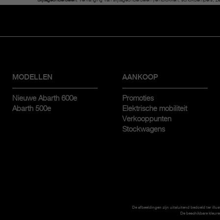
*Slijtageonderdelen:
Vervanging van slijtageonderdelen (remblokken, schokdempers, ze
MODELLEN
AANKOOP
Nieuwe Abarth 600e
Promoties
Abarth 500e
Elektrische mobiliteit
Verkooppunten
Stockwagens
De afbeeldingen zijn uitsluitend bedoeld ter illu
De beschikbare kleure