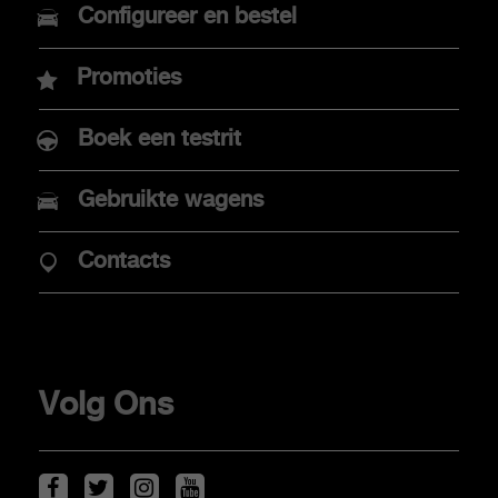
Nieuwe Abarth 600e
Configureer en bestel
Abarth 500e
Promoties
Boek een testrit
AANKOOP
Gebruikte wagens
Promoties
Contacts
Elektrische mobiliteit
Verkooppunten
Stockwagens
Volg Ons
KLANTEN