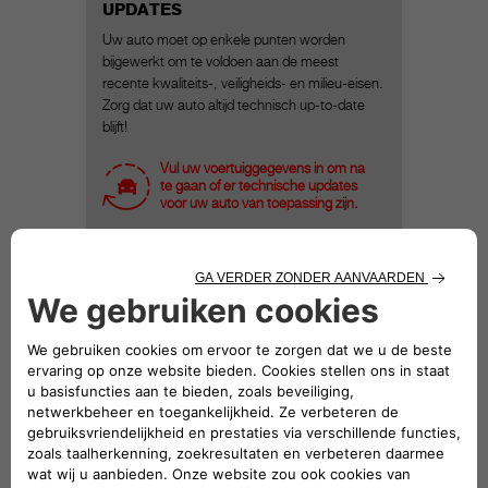
UPDATES
Uw auto moet op enkele punten worden
bijgewerkt om te voldoen aan de meest
recente kwaliteits-, veiligheids- en milieu-eisen.
Zorg dat uw auto altijd technisch up-to-date
blijft!
Vul uw voertuiggegevens in om na
te gaan of er technische updates
voor uw auto van toepassing zijn.
HOU UW KAARTEN UP-TO-DATE
Wat heeft u aan een navigatiesysteem als de
kaarten niet actueel zijn? Of het Mopar® Map