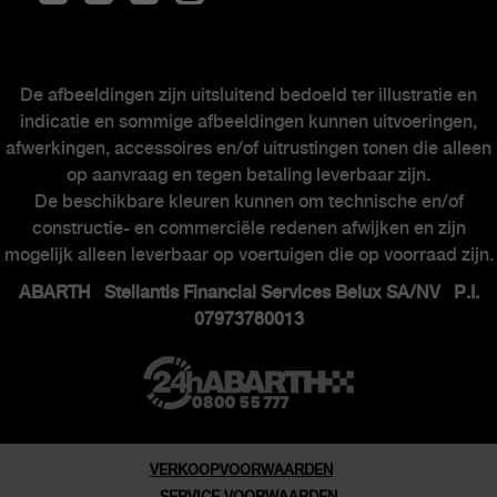
Scorpionship
My Abarth
Onderhoud van elektrische wagens
De afbeeldingen zijn uitsluitend bedoeld ter illustratie en
indicatie en sommige afbeeldingen kunnen uitvoeringen,
Kits & Accessoires
afwerkingen, accessoires en/of uitrustingen tonen die alleen
Naverkoop
op aanvraag en tegen betaling leverbaar zijn.
Autodealers
De beschikbare kleuren kunnen om technische en/of
constructie- en commerciële redenen afwijken en zijn
mogelijk alleen leverbaar op voertuigen die op voorraad zijn.
ABARTH Stellantis Financial Services Belux SA/NV P.I.
ABARTH WERELD
07973780013
Heritage
Geschiedenis
Speciale series
VERKOOPVOORWAARDEN
Museum
SERVICE VOORWAARDEN