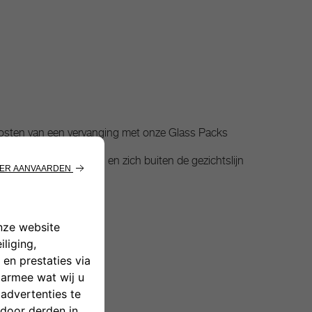
 kosten van een vervanging met onze Glass Packs
 een muntstuk van € 2 en zich buiten de gezichtslijn