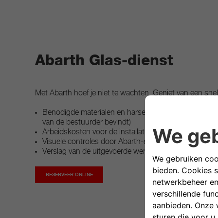
Abarth Glas-dienst
Met Abarth hoef je niet te wachten. Geniet van een sn
Benodigde materialen en harsen om de voorruit te hers
van de bestuurder bevindt)
Arbeidskosten voor de installatie
Visuele controles door Abarth-experts
Verslag van de uitgevoerde werkzaamheden
RESERVEER ONLINE