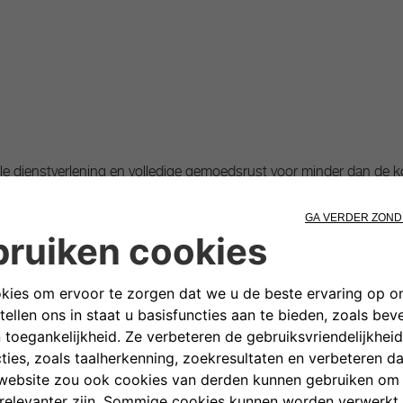
elle dienstverlening en volledige gemoedsrust voor minder dan de
tellen (in het geval van schade die kleiner is dan de diameter van