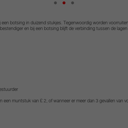
ij een botsing in duizend stukjes. Tegenwoordig worden voorruite
kbestendiger en bij een botsing blijft de verbinding tussen de lagen 
estuurder
an een muntstuk van £ 2, of wanneer er meer dan 3 gevallen van vo