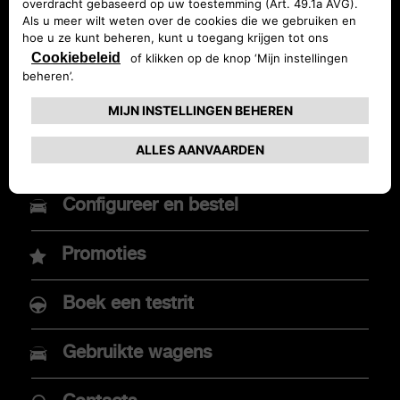
MODELLEN
Vraag een offerte
Nieuwe Abarth 600e
Configureer en bestel
Abarth 500e
Promoties
Boek een testrit
AANKOOP
Gebruikte wagens
Promoties