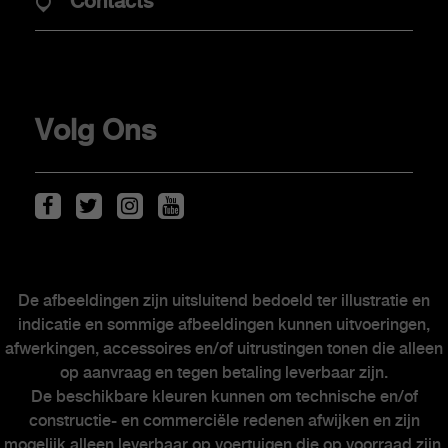
Contacts
Elektrische mobiliteit
Verkooppunten
Stockwagens
Volg Ons
KLANTEN
Scorpionship
My Abarth
Onderhoud van elektrische wagens
De afbeeldingen zijn uitsluitend bedoeld ter illustratie en
indicatie en sommige afbeeldingen kunnen uitvoeringen,
Kits & Accessoires
afwerkingen, accessoires en/of uitrustingen tonen die alleen
Naverkoop
op aanvraag en tegen betaling leverbaar zijn.
Autodealers
De beschikbare kleuren kunnen om technische en/of
constructie- en commerciële redenen afwijken en zijn
mogelijk alleen leverbaar op voertuigen die op voorraad zijn.