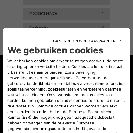
Mobiliteitsservice
Onderdelen
Accessoires
Download het officiële garantie- en
onderhoudsinstructieboek
Het instructieboekje van uw auto is ook
als PDF-bestand beschikbaar. Download
het hier, zodat u het altijd op uw
computer, smartphone en tablet bij de
hand hebt!
GA NAAR WEBSITE