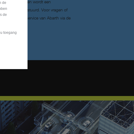
antiële wijzigingen wordt een
n de
bben
n gebruikers gestuurd. Voor vragen of
is de
et de klantenservice van Abarth via de
t u toegang