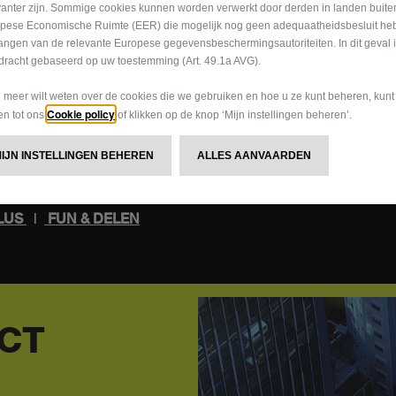
wijzigingen. In geval van subst
vanter zijn. Sommige cookies kunnen worden verwerkt door derden in landen buite
pese Economische Ruimte (EER) die mogelijk nog geen adequaatheidsbesluit he
kennisgeving naar de betrokke
angen van de relevante Europese gegevensbeschermingsautoriteiten. In dit geval 
hulp kunt u contact opnemen m
dracht gebaseerd op uw toestemming (Art. 49.1a AVG).
gebruikelijke kanalen.
u meer wilt weten over de cookies die we gebruiken en hoe u ze kunt beheren, kun
Cookie policy
gen tot ons
of klikken op de knop ‘Mijn instellingen beheren’.
MIJN INSTELLINGEN BEHEREN
ALLES AANVAARDEN
PLUS
|
FUN & DELEN
CT