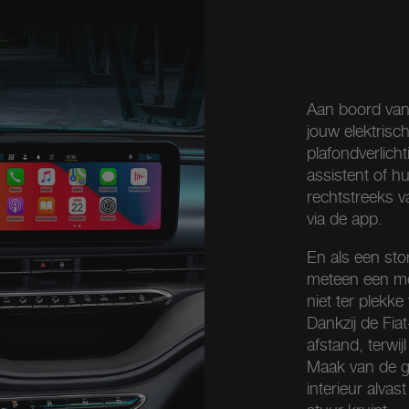
Aan boord van
jouw elektrisc
plafondverlich
assistent of h
rechtstreeks 
via de app.
En als een sto
meteen een mel
niet ter plekke
Dankzij de Fia
afstand, terwij
Maak van de g
interieur alva