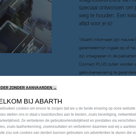
speciaal ontworpen om j
weg te houden. Een kwali
altijd voor je is!
*Abarth informeert zijn nieuwe
garantietermijn ingaat op of na
zijn inbegrepen in de pakkett
Connect PLUS zullen worden 
gebruikerservaring te garander
van de markt. Deze wijziginge
RDER ZONDER AANVAARDEN →
wijzigen van de distributie van
omvatten. De connected servi
ELKOM BIJ ABARTH
pakket worden overgebracht n
ebruiken cookies om ervoor te zorgen dat we u de beste ervaring op onze website
pakket.Klanten worden verzoch
ies stellen ons in staat u basisfuncties aan te bieden, zoals beveiliging, netwerkb
ankelijkheid. Ze verbeteren de gebruiksvriendelijkheid en prestaties via verschille
gebruiksvoorwaarden te raadple
ties, zoals taalherkenning, zoekresultaten en verbeteren daarmee wat wij u aanbi
voor connected services van A
ite zou ook cookies van derden kunnen gebruiken om advertenties te sturen die v