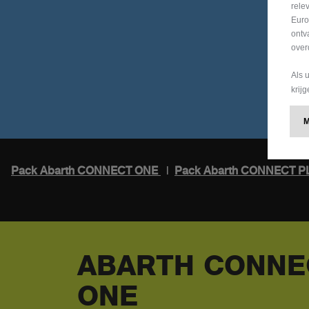
rele
Euro
ontv
over
Als 
krij
Pack Abarth CONNECT ONE
|
Pack Abarth CONNECT 
ABARTH CONNE
ONE