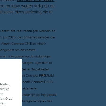
ou en jouw wagen veilig op de
tatieve dienstverlening die er
 klanten dat voor voertuigen waarvan de
 1 juli 2025, de connected services die
en Abarth Connect ONE en Abarth
aangepast om een betere
en en in te spelen op de uitdagingen
n kunnen het toevoegen, bijwerken of
 connected services in de pakketten
ces van het Abarth Connect PREMIUM-
aar die van het Abarth Connect PLUS-
 bieden.
t regelmatig de algemene
eheer en
nde
gen die beschikbaar zijn op het portaal
eden. Onze
barth om op de hoogte te blijven van
oor u