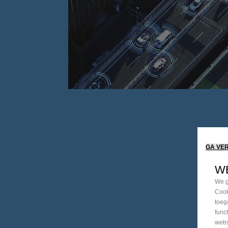
GA VE
W
We g
Cook
toeg
func
webs