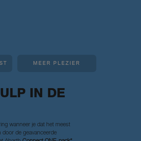
ST
MEER PLEZIER
ULP IN DE
aring wanneer je dat het meest
den door de geavanceerde
het Abarth
Connect ONE-pack*
,