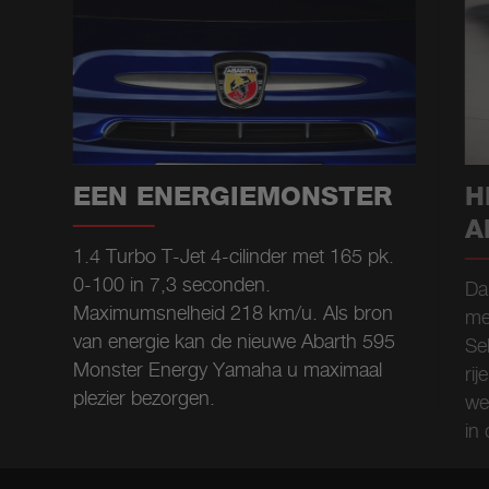
EEN ENERGIEMONSTER
H
A
1.4 Turbo T-Jet 4-cilinder met 165 pk.
0-100 in 7,3 seconden.
Da
Maximumsnelheid 218 km/u. Als bron
me
van energie kan de nieuwe Abarth 595
Se
Monster Energy Yamaha u maximaal
rij
plezier bezorgen.
weg
in