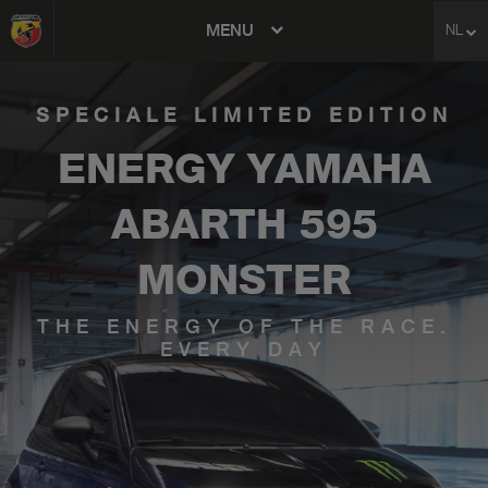
MENU
NL
avigation
SPECIALE LIMITED EDITION
ENERGY YAMAHA
ABARTH 595
MONSTER
THE ENERGY OF THE RACE.
EVERY DAY