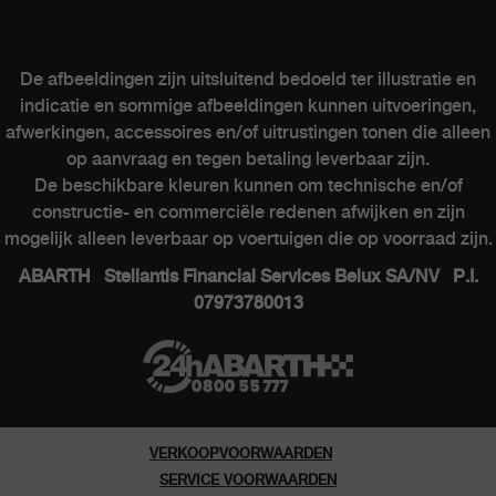
Onderhoud van elektrische wagens
Kits & Accessoires
De afbeeldingen zijn uitsluitend bedoeld ter illustratie en
Naverkoop
indicatie en sommige afbeeldingen kunnen uitvoeringen,
Contacteer een verkooppunt
afwerkingen, accessoires en/of uitrustingen tonen die alleen
op aanvraag en tegen betaling leverbaar zijn.
De beschikbare kleuren kunnen om technische en/of
constructie- en commerciële redenen afwijken en zijn
ABARTH WERELD
mogelijk alleen leverbaar op voertuigen die op voorraad zijn.
ABARTH Stellantis Financial Services Belux SA/NV P.I.
Heritage
07973780013
Geschiedenis
Speciale series
Museum
VERKOOPVOORWAARDEN
SERVICE VOORWAARDEN