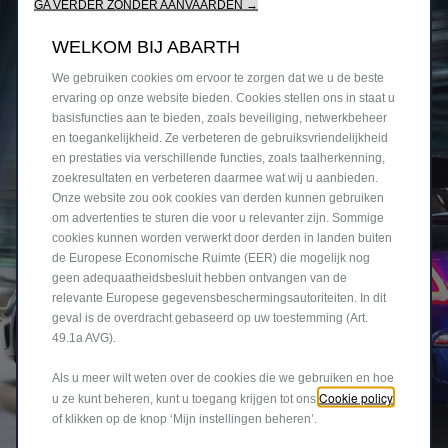
GA VERDER ZONDER AANVAARDEN →
WELKOM BIJ ABARTH
We gebruiken cookies om ervoor te zorgen dat we u de beste
ervaring op onze website bieden. Cookies stellen ons in staat u
basisfuncties aan te bieden, zoals beveiliging, netwerkbeheer
en toegankelijkheid. Ze verbeteren de gebruiksvriendelijkheid
en prestaties via verschillende functies, zoals taalherkenning,
zoekresultaten en verbeteren daarmee wat wij u aanbieden.
Onze website zou ook cookies van derden kunnen gebruiken
om advertenties te sturen die voor u relevanter zijn. Sommige
cookies kunnen worden verwerkt door derden in landen buiten
de Europese Economische Ruimte (EER) die mogelijk nog
geen adequaatheidsbesluit hebben ontvangen van de
relevante Europese gegevensbeschermingsautoriteiten. In dit
geval is de overdracht gebaseerd op uw toestemming (Art.
49.1a AVG).
Als u meer wilt weten over de cookies die we gebruiken en hoe
Cookie policy
u ze kunt beheren, kunt u toegang krijgen tot ons
of klikken op de knop ‘Mijn instellingen beheren’.