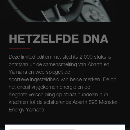
sc
blauwe strepen verwijzen allemaal
het
mee
ondubbelzinnig naar de motor van Rossi
mi
en Vinales.
asp
*
Ca
ge
HETZELFDE DNA
In
Pl
ge
Deze limited edition met slechts 2.000 stuks is
Go
ontstaan uit de samensmelting van Abarth en
be
Yamaha en weerspiegelt de
sportieve ingesteldheid van beide merken. De op
het circuit vrijgekomen energie en de
elegante verschijning op straat bundelen hun
krachten tot de schitterende Abarth 595 Monster
Energy Yamaha.