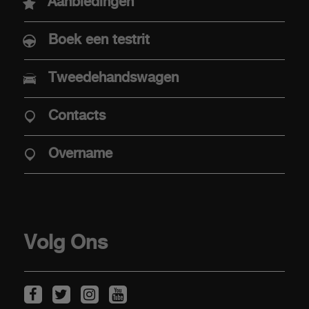
Aanbiedingen
Boek een testrit
AANKOOP
Tweedehandswagen
Aaanbiedingen
Contacts
Aanbod Abarth Special Warranty
Elektrische mobiliteit
Overname
Verkooppunten
Stockwagens
Overname
Volg Ons
KLANTEN