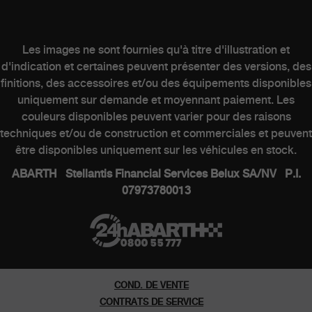
Après-Vente
Contactez un point de vente
Les images ne sont fournies qu'à titre d'illustration et
d'indication et certaines peuvent présenter des versions, des
finitions, des accessoires et/ou des équipements disponibles
MONDE ABARTH
uniquement sur demande et moyennant paiement. Les
couleurs disponibles peuvent varier pour des raisons
techniques et/ou de construction et commerciales et peuvent
Heritage
être disponibles uniquement sur les véhicules en stock.
Histoire
ABARTH Stellantis Financial Services Belux SA/NV P.I.
07973780013
Series speciales
Musee
COND. DE VENTE
CONTRATS DE SERVICE