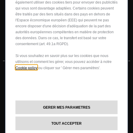
également utiliser des cookies tiers pour envoyer des publicités
qui vous sont davantage adaptées. Certains cookies peuvent
être traités par des tiers situés dans des pays en dehors de
TROUVER VOTRE VOITURE D'OCCASION SUR SPOTICAR
l'Espace économique européen (EEE) qui peuvent ne pas
encore disposer d'une décision d'adéquation de la part des
autorités européennes compétentes en matière de protection
des données. Dans ce cas, le transfert est basé sur votre
consentement (art. 49.1a RGPD).
Si vous souhaitez en savoir plus sur les cookies que nous
utilisons et comment les gérer, vous pouvez accéder à notre
Cookie policy
ou cliquer sur ' Gérer mes paramètres'.
MODELES
Configurez et commandez
Nouvelle Abarth 600e
Promotions
GERER MES PARAMETRES
Abarth 500e
Essai
TOUT ACCEPTER