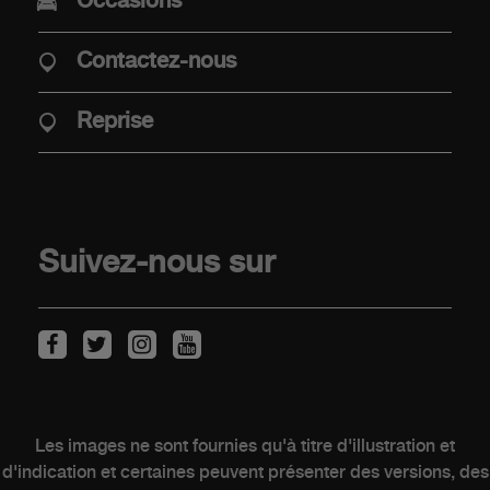
Occasions
Offre Abarth Special Warranty
Mobilité électrique
Contactez-nous
Points de vente
Véhicules de stock
Reprise
Reprise
CLIENTS
Suivez-nous sur
Entretien des véhicules
Kit & Accessoires
Après-Vente
Contactez un point de vente
Les images ne sont fournies qu'à titre d'illustration et
d'indication et certaines peuvent présenter des versions, des