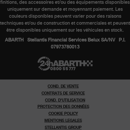
finitions, des accessoires et/ou des équipements disponibles
MONDE ABARTH
uniquement sur demande et moyennant paiement. Les
couleurs disponibles peuvent varier pour des raisons
techniques et/ou de construction et commerciales et peuvent
Heritage
être disponibles uniquement sur les véhicules en stock.
Histoire
ABARTH Stellantis Financial Services Belux SA/NV P.I.
07973780013
Series speciales
Musee
COND. DE VENTE
CONTRATS DE SERVICE
COND. D'UTILISATION
PROTECTION DES DONNÉES
COOKIE POLICY
MENTIONS LEGALES
STELLANTIS GROUP