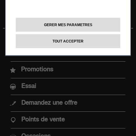
GERER MES PARAMETRES
TOUT ACCEPTER
MODELES
Configurez et commandez
Nouvelle Abarth 600e
Promotions
Abarth 500e
Essai
Demandez une offre
ACHAT
Points de vente
Offres