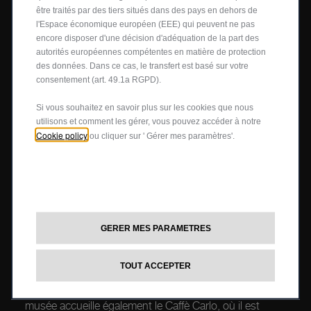
être traités par des tiers situés dans des pays en dehors de
l'Espace économique européen (EEE) qui peuvent ne pas
encore disposer d'une décision d'adéquation de la part des
autorités européennes compétentes en matière de protection
des données. Dans ce cas, le transfert est basé sur votre
consentement (art. 49.1a RGPD).
Si vous souhaitez en savoir plus sur les cookies que nous
utilisons et comment les gérer, vous pouvez accéder à notre
Cookie policy
ou cliquer sur ' Gérer mes paramètres'.
Ce musée ne se contente cependant pas de célébrer le
GERER MES PARAMETRES
passé ; il est également tourné vers l’avenir , destiné à
inspirer les générations futures en en proposant des
TOUT ACCEPTER
expositions interactives mais également en ayant le
partage et la transmission de la passion à cœur, la
générosité italienne n’est pas en reste ; en effet le
musée accueille également le Caffè Carlo, où il est