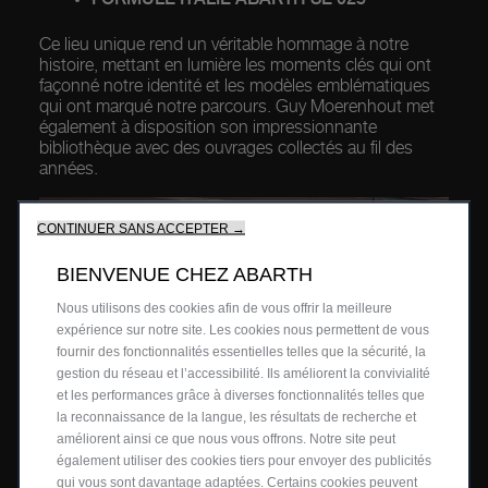
Ce lieu unique rend un véritable hommage à notre
histoire, mettant en lumière les moments clés qui ont
façonné notre identité et les modèles emblématiques
qui ont marqué notre parcours. Guy Moerenhout met
également à disposition son impressionnante
bibliothèque avec des ouvrages collectés au fil des
années.
CONTINUER SANS ACCEPTER →
BIENVENUE CHEZ ABARTH
Nous utilisons des cookies afin de vous offrir la meilleure
expérience sur notre site. Les cookies nous permettent de vous
fournir des fonctionnalités essentielles telles que la sécurité, la
gestion du réseau et l’accessibilité. Ils améliorent la convivialité
et les performances grâce à diverses fonctionnalités telles que
la reconnaissance de la langue, les résultats de recherche et
améliorent ainsi ce que nous vous offrons. Notre site peut
également utiliser des cookies tiers pour envoyer des publicités
qui vous sont davantage adaptées. Certains cookies peuvent