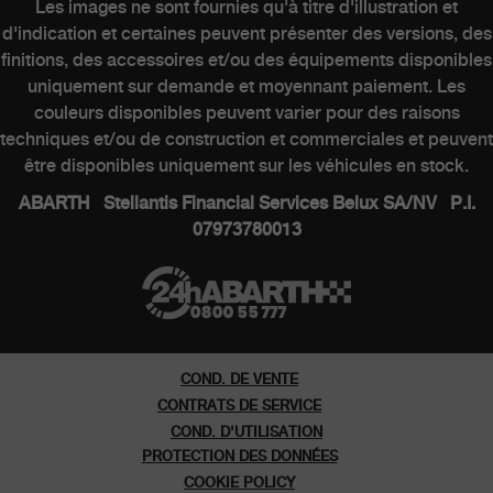
Les images ne sont fournies qu'à titre d'illustration et
d'indication et certaines peuvent présenter des versions, des
finitions, des accessoires et/ou des équipements disponibles
MONDE ABARTH
uniquement sur demande et moyennant paiement. Les
couleurs disponibles peuvent varier pour des raisons
techniques et/ou de construction et commerciales et peuvent
Heritage
être disponibles uniquement sur les véhicules en stock.
Histoire
ABARTH Stellantis Financial Services Belux SA/NV P.I.
07973780013
Series speciales
Musee
COND. DE VENTE
CONTRATS DE SERVICE
COND. D'UTILISATION
PROTECTION DES DONNÉES
COOKIE POLICY