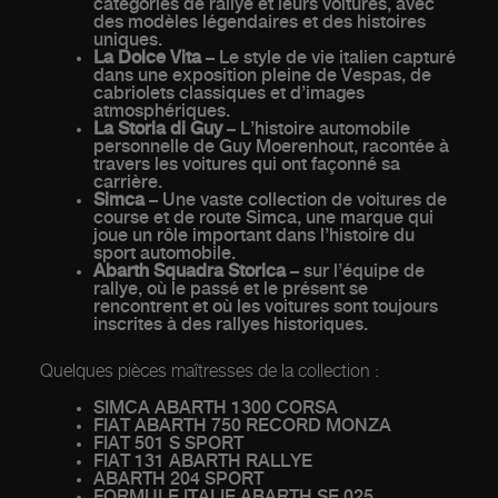
catégories de rallye et leurs voitures, avec
des modèles légendaires et des histoires
uniques.
La Dolce Vita
– Le style de vie italien capturé
dans une exposition pleine de Vespas, de
cabriolets classiques et d’images
atmosphériques.
La Storia di Guy
– L’histoire automobile
personnelle de Guy Moerenhout, racontée à
travers les voitures qui ont façonné sa
carrière.
Simca
– Une vaste collection de voitures de
course et de route Simca, une marque qui
joue un rôle important dans l’histoire du
sport automobile.
Abarth Squadra Storica
– sur l’équipe de
rallye, où le passé et le présent se
rencontrent et où les voitures sont toujours
inscrites à des rallyes historiques.
Quelques pièces maîtresses de la collection :
SIMCA ABARTH 1300 CORSA
FIAT ABARTH 750 RECORD MONZA
FIAT 501 S SPORT
FIAT 131 ABARTH RALLYE
ABARTH 204 SPORT
FORMULE ITALIE ABARTH SE 025