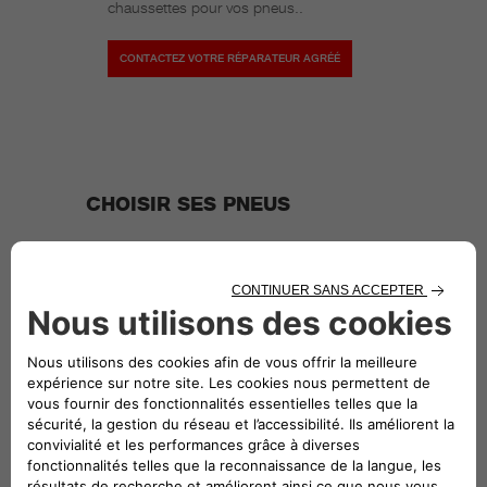
chaussettes pour vos pneus..
CONTACTEZ VOTRE RÉPARATEUR AGRÉÉ
CHOISIR SES PNEUS
La dimension des pneus est essentielle. Monter des
pneus dont les dimensions diffèrent de celles
indiquées dans le manuel est illégal. De plus, il est
interdit de choisir des pneus avec un indice de
vitesse inférieur à celui indiqué dans le manuel ; mais
vous pouvez en monter avec un indice supérieur.
Consultez votre réparateur agréé Abarth : nos
spécialistes vous indiqueront quel pneu est adapté à
votre véhicule utilitaire.