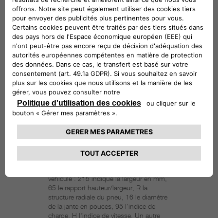
MARQUAGES DES
PNEUS
Assurez-vous que vos pneus sont
conformes à votre Abarth. Un groupe de
chiffres et de lettres apparaît sur le côté
d'un pneu, par exemple 215 65 R 16
95H. Il s'agit de son marquage, qui vous
permet de vérifier si ce pneu est
conforme aux dimensions indiquées
dans le certificat d’immatriculation du
véhicule : 215 indique la largeur en mm,
65 le rapport hauteur/largeur, R la
structure radiale du pneu, 16 le diamètre
de la jante en pouces, 95 l'indice de
charge, H l'indice de vitesse. Un autre