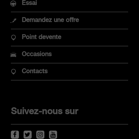
Essai
Demandez une offre
ACHAT
Point devente
Promotions
Occasions
Mobilité électrique
Point de vente
Contacts
Véhicules de stock
CLIENTS
Suivez-nous sur
Scorpionship
Entretien des véhicules