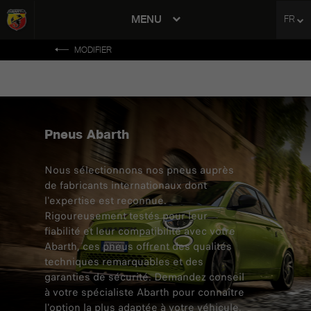
MENU
FR
avigation
MODIFIER
Pneus Abarth
Nous sélectionnons nos pneus auprès
de fabricants internationaux dont
l'expertise est reconnue.
Rigoureusement testés pour leur
fiabilité et leur compatibilité avec votre
Abarth, ces pneus offrent des qualités
techniques remarquables et des
garanties de sécurité. Demandez conseil
à votre spécialiste Abarth pour connaître
l'option la plus adaptée à votre véhicule,