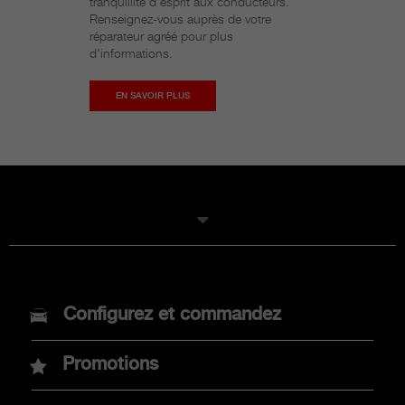
tranquillité d'esprit aux conducteurs.
Renseignez-vous auprès de votre
réparateur agréé pour plus
d'informations.
EN SAVOIR PLUS
MODELES
Configurez et commandez
Nouvelle Abarth 600e
Promotions
Abarth 500e