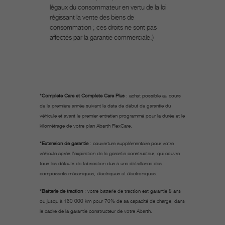
légaux du consommateur en vertu de la loi
régissant la vente des biens de
consommation ; ces droits ne sont pas
affectés par la garantie commerciale.)​
*Complete Care et Complete Care Plus
: achat possible au cours
de la première année suivant la date de début de garantie du
véhicule et avant le premier entretien programmé pour la durée et le
kilométrage de votre plan Abarth FlexCare.
*Extension de garantie
: couverture supplémentaire pour votre
véhicule après l'expiration de la garantie constructeur, qui couvre
tous les défauts de fabrication dus à une défaillance des
composants mécaniques, électriques et électroniques.
*Batterie de traction
: votre batterie de traction est garantie 8 ans
ou jusqu'à 160 000 km pour 70% de sa capacité de charge, dans
le cadre de la garantie constructeur de votre Abarth.