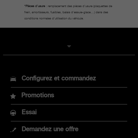
*Pièces d'usure
: remplacement des pièces d'usure (plaquettes de
frein, amortisseurs, fusibles, balais d'essuie-glace....) dans des
conditions normales d'utilisation du véhicule.
MODELES
Configurez et commandez
Nouvelle Abarth 600e
Promotions
Abarth 500e
Essai
Demandez une offre
ACHAT