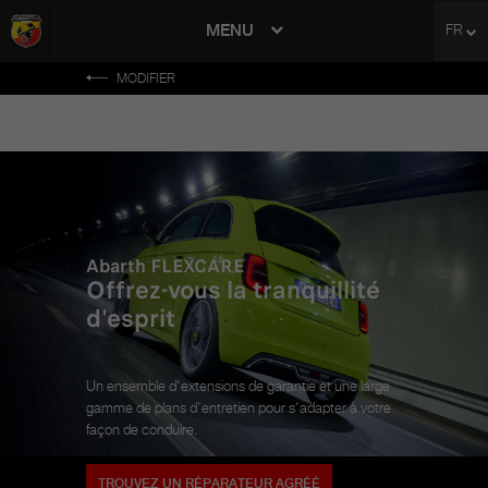
MENU
FR
avigation
MODIFIER
Abarth FLEXCARE
Offrez-vous la tranquillité
d'esprit
Un ensemble d'extensions de garantie et une large
gamme de plans d'entretien pour s'adapter à votre
façon de conduire.
TROUVEZ UN RÉPARATEUR AGRÉÉ