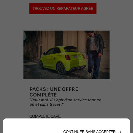
TROUVEZ UN RÉPARATEUR AGRÉÉ
PACKS : UNE OFFRE
COMPLÈTE
"Pour moi, il s'agit d'un service tout-en-
un et sans tracas."
COMPLETE CARE
*Extension de garantie (batterie de traction) +
Entretien programmé + Abarth Assistance