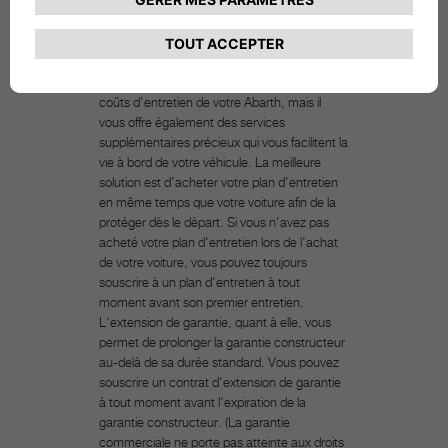
et/ou un plan d'entretien pour
ma voiture ?
Un plan d'entretien, ou contrat d'entretien,
ne vous aide pas seulement à répartir les
coûts d'entretien de votre Abarth, mais il
vous offre également des services
supplémentaires précieux qui vous facilitent la
vie à bord de votre véhicule. La meilleure
solution est d'acheter votre plan d'entretien
en même temps que votre voiture afin de la
protéger dès le départ. Si vous n'avez pas
acheté votre plan d'entretien lors de l'achat
de votre voiture, vous pouvez toujours
souscrire à un plan d'entretien à tout
moment avant son premier entretien.
L'extension de garantie, quant à elle, vous
permet de prolonger la garantie constructeur
au-delà de sa durée standard. Vous pouvez
souscrire un contrat d'extension de garantie
à tout moment avant l'expiration de la
garantie constructeur. (La garantie
commerciale ne porte pas atteinte aux droits