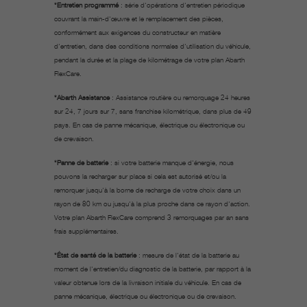
*Entretien programmé
: série d'opérations d'entretien périodique
couvrant la main-d'œuvre et le remplacement des pièces,
conformément aux exigences du constructeur en matière
d'entretien, dans des conditions normales d'utilisation du véhicule,
pendant la durée et la plage de kilométrage de votre plan Abarth
FlexCare.
*Abarth Assistance
: Assistance routière ou remorquage 24 heures
sur 24, 7 jours sur 7, sans franchise kilométrique, dans plus de 49
pays.
En cas de panne mécanique, électrique ou électronique ou
de crevaison.
*Panne de batterie
: si votre batterie manque d'énergie, nous
pouvons la recharger sur place si cela est autorisé et/ou la
remorquer jusqu'à la borne de recharge de votre choix dans un
rayon de 80 km ou jusqu'à la plus proche dans ce rayon d'action.
Votre plan Abarth FlexCare comprend 3 remorquages par an sans
frais supplémentaires.
*État de santé de la batterie
: mesure de l'état de la batterie au
moment de l'entretien/du diagnostic de la batterie, par rapport à la
valeur obtenue lors de la livraison initiale du véhicule. En cas de
panne mécanique, électrique ou électronique ou de crevaison.