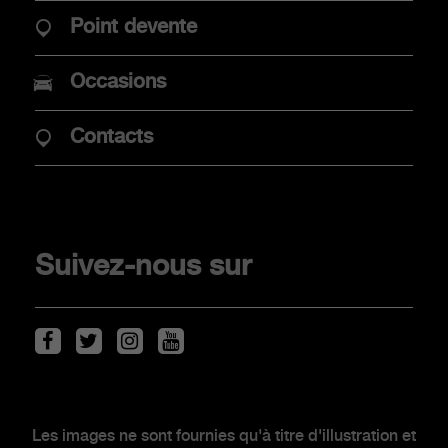
Point devente
Promotions
Occasions
Mobilité électrique
Point de vente
Contacts
Véhicules de stock
CLIENTS
Suivez-nous sur
Scorpionship
Entretien des véhicules
Kit & Accessoires
Après-Vente
Les images ne sont fournies qu'à titre d'illustration et
Contacter un concessionnaire