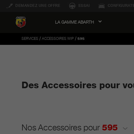
DEMANDEZ UNE OFFRE
ESSAI
CONFIGURAT
LA GAMME ABARTH
avigation
/
/
SERVICES
ACCESSOIRES WIP
595
Des Accessoires pour v
Nos Accessoires pour
595