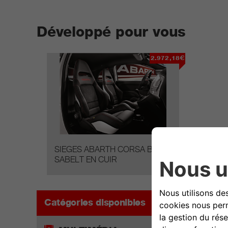
Développé pour vous
2.972,18€
SIEGES ABARTH CORSA BY
SABELT EN CUIR
Catégories disponibles