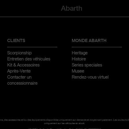
Abarth
CLIENTS
MONDE ABARTH
Scorpionship
Heritage
Entretien des véhicules
Histoire
Kit & Accessoires
Series speciales
Après-Vente
Musee
Contacter un
Rendez-vous virtuel
concessionnaire
finitions, des accessoires et/ou des équipements disponibles uniquement sur demande et moyennant paiement. Les couleurs 
uniquement sur les véhicules en stock.