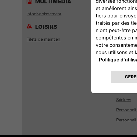
MULTIMÉDIA
SPO
Infodivertissement
Acc. sport
Acc. sport
LOISIRS
Accessoire
Filets de maintien
Suspensio
Kits jantes
Volants e
PER
Coques de
Stickers
Personnali
Personnalis