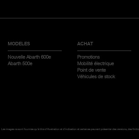
MODELES
ACHAT
Nouvelle Abarth 600e
Promotions
Abarth 500e
Mobilité électrique
Point de vente
Véhicules de stock
Les images ne sont fournies qu'à titre d'illustration et d'indication et certaines peuvent présenter des versions, des 