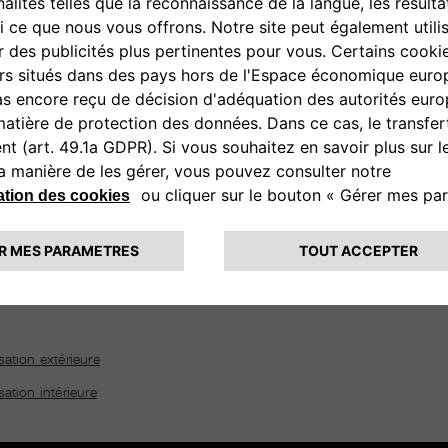
RT
CONFORT
 avec montage
Tapis de sol
 montage rapide
SÉCURITÉ
s roues/jantes
Chaînes neige
n sport
Kits sécurité
 alliage
Divers sécurité
t pommeaux
SONNALISATION
 clés
sation extérieure
ation intérieure