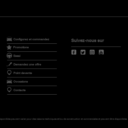
Configurez et commandez
Suivez-nous sur
Promotions
Essai
Demandez une offre
Point devente
Occasions
Contacts
disponibles peuvent varier pour des raisons techniques et/ou de construction et commerciales et peuvent être disponibles