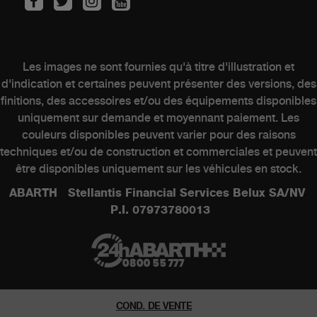
Kit & Accessoires
Après-Vente
Contactez un point de vente
Les images ne sont fournies qu'à titre d'illustration et
d'indication et certaines peuvent présenter des versions, des
finitions, des accessoires et/ou des équipements disponibles
MONDE ABARTH
uniquement sur demande et moyennant paiement. Les
couleurs disponibles peuvent varier pour des raisons
techniques et/ou de construction et commerciales et peuvent
Heritage
être disponibles uniquement sur les véhicules en stock.
Histoire
ABARTH Stellantis Financial Services Belux SA/NV
P.I. 07973780013
Series speciales
Musee
COND. DE VENTE