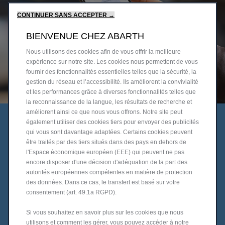
CONTINUER SANS ACCEPTER →
BIENVENUE CHEZ ABARTH
Nous utilisons des cookies afin de vous offrir la meilleure
expérience sur notre site. Les cookies nous permettent de vous
fournir des fonctionnalités essentielles telles que la sécurité, la
gestion du réseau et l’accessibilité. Ils améliorent la convivialité
et les performances grâce à diverses fonctionnalités telles que
la reconnaissance de la langue, les résultats de recherche et
améliorent ainsi ce que nous vous offrons. Notre site peut
également utiliser des cookies tiers pour envoyer des publicités
qui vous sont davantage adaptées. Certains cookies peuvent
VOTRE POINT
être traités par des tiers situés dans des pays en dehors de
l'Espace économique européen (EEE) qui peuvent ne pas
DE CHARGE PRIVÉ
encore disposer d'une décision d'adéquation de la part des
autorités européennes compétentes en matière de protection
L'easyWallbox
est votre borne de recharge personnelle à
des données. Dans ce cas, le transfert est basé sur votre
domicile.
consentement (art. 49.1a RGPD).
Conçue à partir de la technologie " Plug & Play ", elle ne
nécessite pas l’intervention d’un technicien et peut être
contrôlée à distance via l'application eSolutions Charging
Si vous souhaitez en savoir plus sur les cookies que nous
App. Son capteur de gestion dynamique de l'énergie (DPM)
utilisons et comment les gérer, vous pouvez accéder à notre