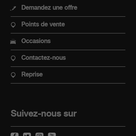
Demandez une offre
ACHAT
Points de vente
Offres
Occasions
Offre Abarth Special Warranty
Mobilité électrique
Contactez-nous
Points de vente
Véhicules de stock
Reprise
Reprise
CLIENTS
Suivez-nous sur
Entretien des véhicules