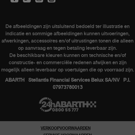
Onderhoud van elektrische wagens
Kits & Accessoires
De afbeeldingen zijn uitsluitend bedoeld ter illustratie en
Naverkoop
indicatie en sommige afbeeldingen kunnen uitvoeringen,
Contacteer een verkooppunt
afwerkingen, accessoires en/of uitrustingen tonen die alleen
op aanvraag en tegen betaling leverbaar zijn.
De beschikbare kleuren kunnen om technische en/of
constructie- en commerciële redenen afwijken en zijn
ABARTH WERELD
mogelijk alleen leverbaar op voertuigen die op voorraad zijn.
ABARTH Stellantis Financial Services Belux SA/NV P.I.
Heritage
07973780013
Geschiedenis
Speciale series
Museum
VERKOOPVOORWAARDEN