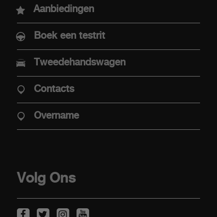
Aanbiedingen
Boek een testrit
AANKOOP
Tweedehandswagen
Aaanbiedingen
Contacts
Aanbod Abarth Special Warranty
Elektrische mobiliteit
Overname
Verkooppunten
Stockwagens
Overname
Volg Ons
KLANTEN