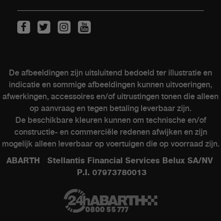
KLANTEN
Onderhoud van elektrische wagens
Kits & Accessoires
De afbeeldingen zijn uitsluitend bedoeld ter illustratie en
Naverkoop
indicatie en sommige afbeeldingen kunnen uitvoeringen,
Contacteer een verkooppunt
afwerkingen, accessoires en/of uitrustingen tonen die alleen
op aanvraag en tegen betaling leverbaar zijn.
De beschikbare kleuren kunnen om technische en/of
constructie- en commerciële redenen afwijken en zijn
ABARTH WERELD
mogelijk alleen leverbaar op voertuigen die op voorraad zijn.
ABARTH Stellantis Financial Services Belux SA/NV
Heritage
P.I. 07973780013
Geschiedenis
Speciale series
Museum