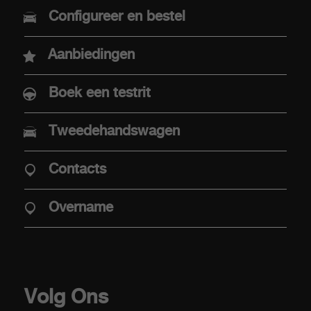
Nieuwe Abarth 600e
Configureer en bestel
Abarth 500e
Aanbiedingen
Boek een testrit
AANKOOP
Tweedehandswagen
Aaanbiedingen
Contacts
Aanbod Abarth Special Warranty
Elektrische mobiliteit
Overname
Verkooppunten
Stockwagens
Overname
Volg Ons