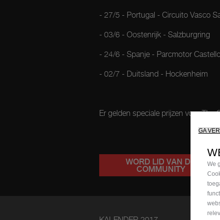
- 27/5 - Portugal - Circuito Vasco 
- 03/6 - Oostenrijk - Salzburgring
- 24/6 - Spanje - Parcmotor Castello
- 02/7 - Duitsland - Hockenheim
Er gelden speciale prijzen voor The
GA VE
W
WORD LID VAN DE
We g
COMMUNITY
Cook
toeg
func
webs
rele