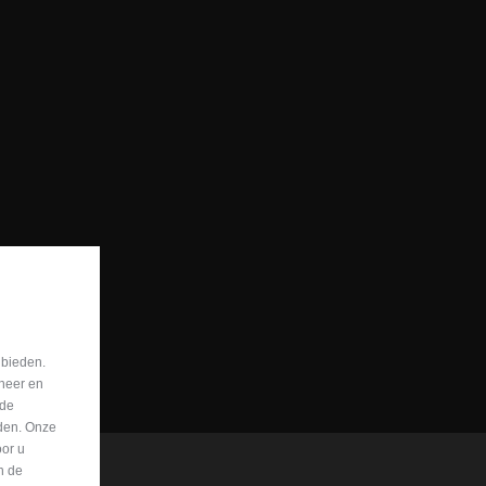
 bieden.
eheer en
nde
eden. Onze
oor u
n de