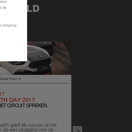
bben
 WERELD
is de
t u toegang
ONALE RALLY'S
17
TH DAY 2017
HET CIRCUIT SPREKEN.
arth geldt elk succes uit het
>
n als een uitdaging voor de