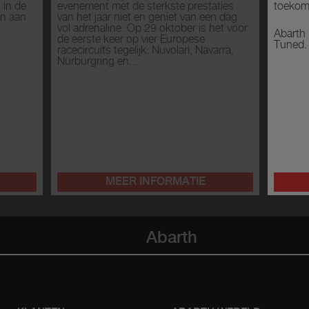
 in de
evenement met de sterkste prestaties
toekom
on aan
van het jaar niet en geniet van een dag
vol adrenaline. Op 29 oktober is het voor
Abarth
de eerste keer op vier Europese
Tuned.
racecircuits tegelijk: Nuvolari, Navarra,
Nürburgring en...
MEER INFORMATIE
Abarth