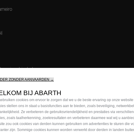
Sameiro
lí
 Scorpionship-leden.
RDER ZONDER AANVAARDEN →
ELKOM BIJ ABARTH
ebruiken cookies om ervoor te zorgen dat we u de beste ervaring op onze website
ies stellen ons in staat u basisfuncties aan te bieden, zoals beveiliging, netwerkb
ankelijkheid. Ze verbeteren de gebruiksvriendelijkheid en prestaties via verschille
ties, zoals taalherkenning, zoekresultaten en verbeteren daarmee wat wij u aanbi
ite zou ook cookies van derden kunnen gebruiken om advertenties te sturen die v
vanter zijn. Sommige cookies kunnen worden verwerkt door derden in landen buite