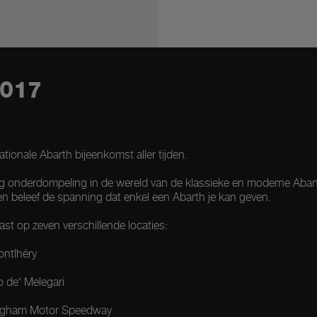
017
ationale Abarth bijeenkomst aller tijden.
ag onderdompeling in de wereld van de klassieke en moderne Abar
 en beleef de spanning dat enkel een Abarth je kan geven.
ast op zeven verschillende locaties:
ontlhéry
o de' Melegari
kingham Motor Speedway