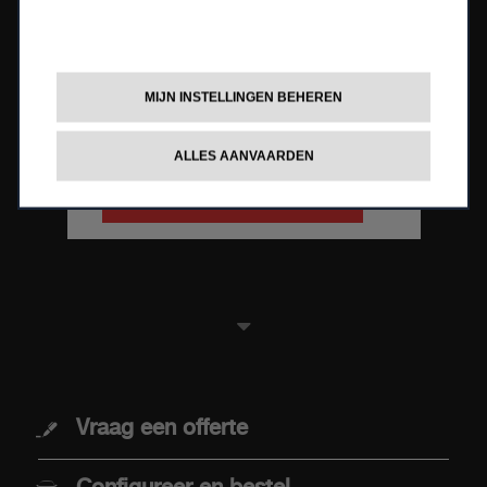
ABARTH-500E
MIJN INSTELLINGEN BEHEREN
VANAF € 279/MAAND
(2)
IN STRETCHFIN PLUS
.
ALLES AANVAARDEN
PROMOTIES
MODELLEN
Vraag een offerte