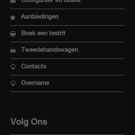
Nieuwe Abarth 600e
Configureer en bestel
Abarth 500e
Aanbiedingen
Boek een testrit
AANKOOP
Tweedehandswagen
Aaanbiedingen
Contacts
Aanbod Abarth Special Warranty
Elektrische mobiliteit
Overname
Verkooppunten
Stockwagens
Overname
Volg Ons