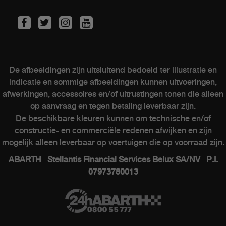
KLANTEN
Onderhoud van elektrische wagens
Kits & Accessoires
De afbeeldingen zijn uitsluitend bedoeld ter illustratie en
Naverkoop
indicatie en sommige afbeeldingen kunnen uitvoeringen,
Contacteer een verkooppunt
afwerkingen, accessoires en/of uitrustingen tonen die alleen
op aanvraag en tegen betaling leverbaar zijn.
De beschikbare kleuren kunnen om technische en/of
constructie- en commerciële redenen afwijken en zijn
ABARTH WERELD
mogelijk alleen leverbaar op voertuigen die op voorraad zijn.
ABARTH Stellantis Financial Services Belux SA/NV P.I.
Heritage
07973780013
Geschiedenis
Speciale series
Museum