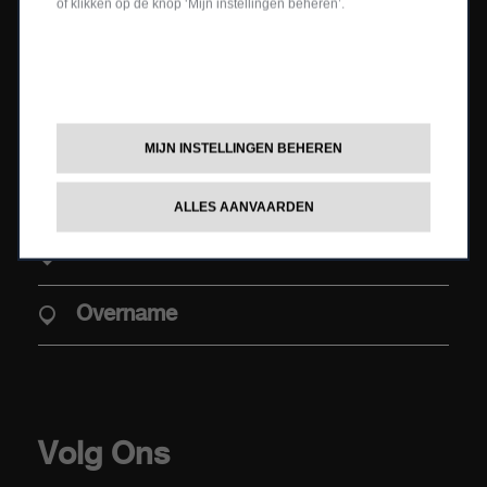
of klikken op de knop ‘Mijn instellingen beheren’.
Nieuwe Abarth 600e
Configureer en bestel
Abarth 500e
Aanbiedingen
Boek een testrit
AANKOOP
MIJN INSTELLINGEN BEHEREN
Tweedehandswagen
ALLES AANVAARDEN
Aaanbiedingen
Contacts
Aanbod Abarth Special Warranty
Elektrische mobiliteit
Overname
Verkooppunten
Stockwagens
Overname
Volg Ons