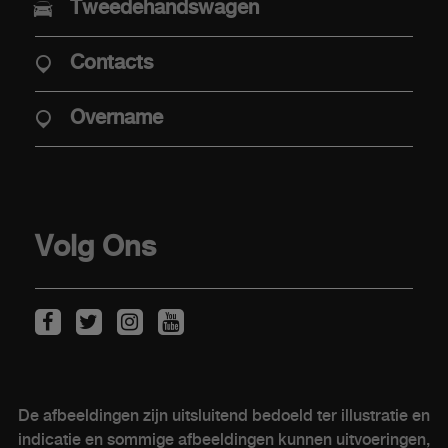
Tweedehandswagen
Aaanbiedingen
Contacts
Aanbod Abarth Special Warranty
Elektrische mobiliteit
Overname
Verkooppunten
Stockwagens
Overname
Volg Ons
KLANTEN
Onderhoud van elektrische wagens
Kits & Accessoires
De afbeeldingen zijn uitsluitend bedoeld ter illustratie en
Naverkoop
indicatie en sommige afbeeldingen kunnen uitvoeringen,