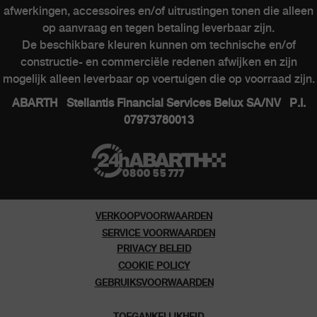
Contacteer een verkooppunt
afwerkingen, accessoires en/of uitrustingen tonen die alleen
op aanvraag en tegen betaling leverbaar zijn.
De beschikbare kleuren kunnen om technische en/of
constructie- en commerciële redenen afwijken en zijn
ABARTH WERELD
mogelijk alleen leverbaar op voertuigen die op voorraad zijn.
ABARTH Stellantis Financial Services Belux SA/NV P.I.
Heritage
07973780013
Geschiedenis
Speciale series
Museum
VERKOOPVOORWAARDEN
SERVICE VOORWAARDEN
PRIVACY BELEID
COOKIE POLICY
GEBRUIKSVOORWAARDEN
TOEGANKELIJKHEID