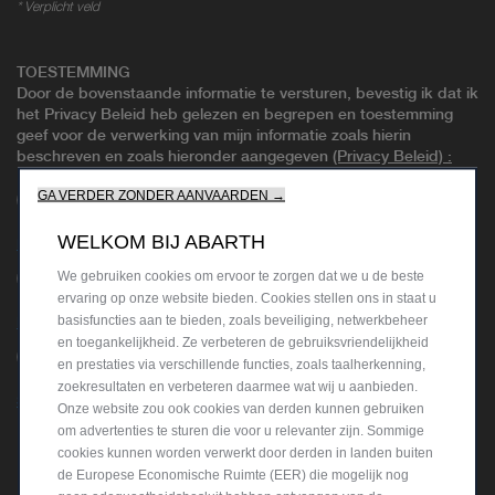
* Verplicht veld
TOESTEMMING
Door de bovenstaande informatie te versturen, bevestig ik dat ik
het Privacy Beleid heb gelezen en begrepen en toestemming
geef voor de verwerking van mijn informatie zoals hierin
beschreven en zoals hieronder aangegeven
(Privacy Beleid)
:
GA VERDER ZONDER AANVAARDEN →
Ik geef toestemming
Ik geef geen toestemming
WELKOM BIJ ABARTH
Blijf in contact!
We gebruiken cookies om ervoor te zorgen dat we u de beste
Ik geef toestemming
Ik geef geen toestemming
ervaring op onze website bieden. Cookies stellen ons in staat u
basisfuncties aan te bieden, zoals beveiliging, netwerkbeheer
Krijg betere deals!
en toegankelijkheid. Ze verbeteren de gebruiksvriendelijkheid
Ik geef toestemming
Ik geef geen toestemming
en prestaties via verschillende functies, zoals taalherkenning,
zoekresultaten en verbeteren daarmee wat wij u aanbieden.
Sluit je aan bij onze partners!
Onze website zou ook cookies van derden kunnen gebruiken
om advertenties te sturen die voor u relevanter zijn. Sommige
cookies kunnen worden verwerkt door derden in landen buiten
de Europese Economische Ruimte (EER) die mogelijk nog