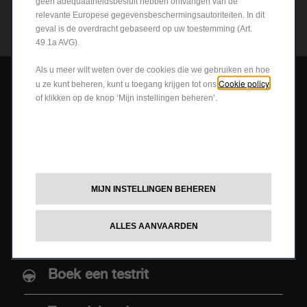
geen adequaatheidsbesluit hebben ontvangen van de
VERDER
relevante Europese gegevensbeschermingsautoriteiten. In dit
geval is de overdracht gebaseerd op uw toestemming (Art.
49.1a AVG).
Als u meer wilt weten over de cookies die we gebruiken en hoe
Cookie policy
u ze kunt beheren, kunt u toegang krijgen tot ons
of klikken op de knop ‘Mijn instellingen beheren’.
MODELLEN
Vraag een offerte
MIJN INSTELLINGEN BEHEREN
Nieuwe Abarth 600e
Configureer en bestel
Abarth 500e
ALLES AANVAARDEN
Aanbiedingen
Boek een testrit
AANKOOP