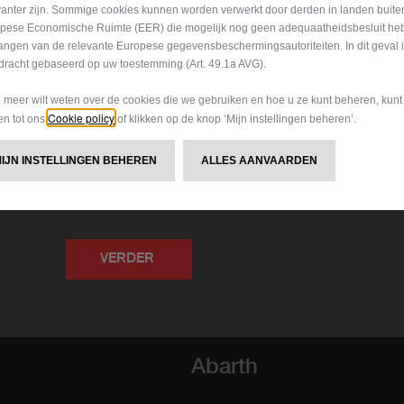
TOESTEMMING
vanter zijn. Sommige cookies kunnen worden verwerkt door derden in landen buite
Door de bovenstaande informatie te versturen, bevestig i
pese Economische Ruimte (EER) die mogelijk nog geen adequaatheidsbesluit he
toestemming geef voor de verwerking van mijn informatie
angen van de relevante Europese gegevensbeschermingsautoriteiten. In dit geval 
(Privacy Beleid)
:
dracht gebaseerd op uw toestemming (Art. 49.1a AVG).
Ik geef toestemming
Ik geef geen toestemming
u meer wilt weten over de cookies die we gebruiken en hoe u ze kunt beheren, kun
Cookie policy
gen tot ons
of klikken op de knop ‘Mijn instellingen beheren’.
Ik geef toestemming
Ik geef geen toestemming
MIJN INSTELLINGEN BEHEREN
ALLES AANVAARDEN
Ik geef toestemming
Ik geef geen toestemming
VERDER
Abarth