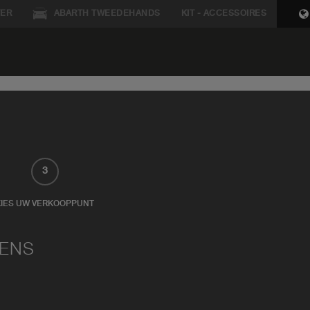
ER
ABARTH TWEEDEHANDS
KIT - ACCESSOIRES
3
KIES UW VERKOOPPUNT
VENS