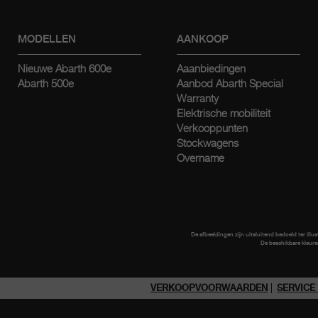
MODELLEN
AANKOOP
Nieuwe Abarth 600e
Aaanbiedingen
Abarth 500e
Aanbod Abarth Special
Warranty
Elektrische mobiliteit
Verkooppunten
Stockwagens
Overname
De afbeeldingen zijn uitsluitend bedoeld ter illu
De beschikbare kleure
VERKOOPVOORWAARDEN
SERVIC