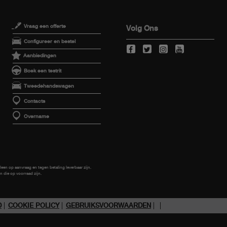
Vraag een offerte
Volg Ons
Configureer en bestel
Aanbiedingen
Boek een testrit
Tweedehandswagen
Contacts
Overname
leen op aanvraag en tegen betaling leverbaar zijn.
 die op voorraad zijn.
D
COOKIE POLICY
GEBRUIKSVOORWAARDEN
HEID