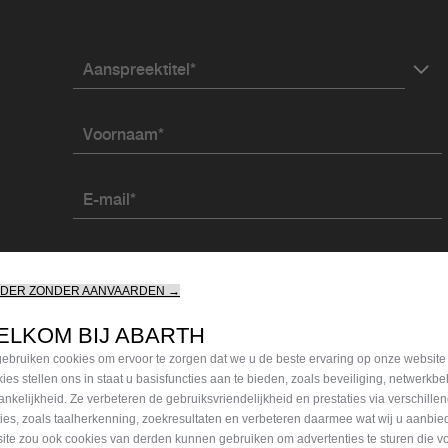
Aanspreektitel*
Voornaam*
E-mail*
Vul uw postcode of volledig adres in*
RDER ZONDER AANVAARDEN →
Bent u van plan om deze wagen te kopen als bedrijfswa
ELKOM BIJ ABARTH
Ja
Nee
ebruiken cookies om ervoor te zorgen dat we u de beste ervaring op onze website
ies stellen ons in staat u basisfuncties aan te bieden, zoals beveiliging, netwerkb
* Verplicht veld
ankelijkheid. Ze verbeteren de gebruiksvriendelijkheid en prestaties via verschille
ties, zoals taalherkenning, zoekresultaten en verbeteren daarmee wat wij u aanbi
ite zou ook cookies van derden kunnen gebruiken om advertenties te sturen die v