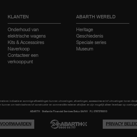
KLANTEN
ABARTH WERELD
Onderhoud van
Heritage
elektrische wagens
Geschiedenis
Kits & Accessoires
Speciale series
Naverkoop
Museum
Contacteer een
verkooppunt
stratie en indicatie en sommige afbeeldingen kunnen uitvoeringen, afwerkingen, accessoires en/of uitrustingen tonen die al
n kunnen om technische en/of constructie- en commerciële redenen afwijken en zijn mogelijk alleen leverbaar op voertuigen
ABARTH Stellantis Financial Services Belux SA/NV P.I. 07973780013
E VOORWAARDEN
PRIVACY BELEI
TOEGANKELIJK