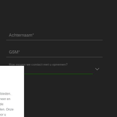
Achternaam*
GSM*
Hoe mogen we contact met u opnemen?
GSM
gen?
 bieden.
eheer en
nde
eden. Onze
oor u