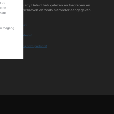
n de
k dat ik het Privacy Beleid heb gelezen en begrepen en
bben
 zoals hierin beschreven en zoals hieronder aangegeven
is de
Blijf in contact!
t u toegang
Krijg betere deals!
Sluit je aan bij onze partners!