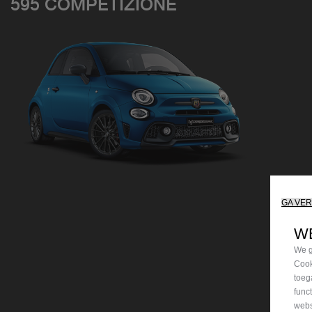
595 COMPETIZIONE
GA VE
W
We g
Cook
toeg
func
webs