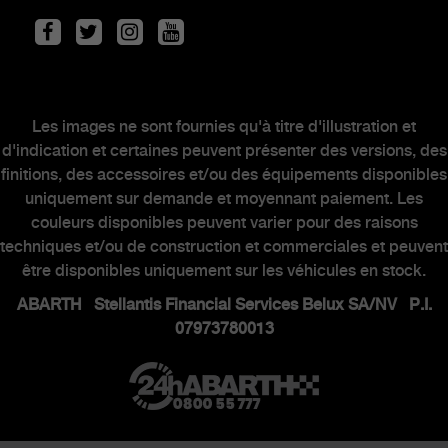
Scorpionship
Entretien des véhicules
Kit & Accessoires
Après-Vente
Les images ne sont fournies qu'à titre d'illustration et
Contacter un concessionnaire
d'indication et certaines peuvent présenter des versions, des
finitions, des accessoires et/ou des équipements disponibles
uniquement sur demande et moyennant paiement. Les
MONDE ABARTH
couleurs disponibles peuvent varier pour des raisons
techniques et/ou de construction et commerciales et peuvent
être disponibles uniquement sur les véhicules en stock.
Heritage
ABARTH Stellantis Financial Services Belux SA/NV P.I.
Histoire
07973780013
Series speciales
Musee
Rendez-vous virtuel