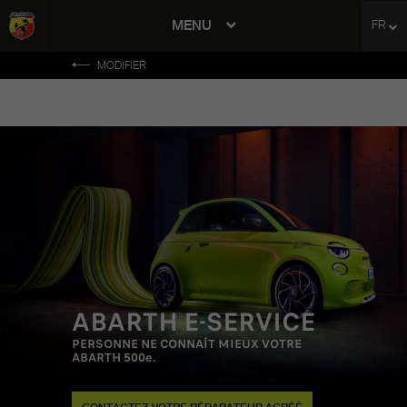
MENU
FR
avigation
MODIFIER
ABARTH E-SERVICE
PERSONNE NE CONNAÎT MIEUX VOTRE
ABARTH 500e.