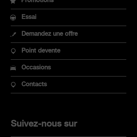
Nouvelle Abarth 600e
Promotions
Abarth 500e
Essai
Demandez une offre
ACHAT
Point devente
Promotions
Occasions
Mobilité électrique
Point de vente
Contacts
Véhicules de stock
CLIENTS
Suivez-nous sur