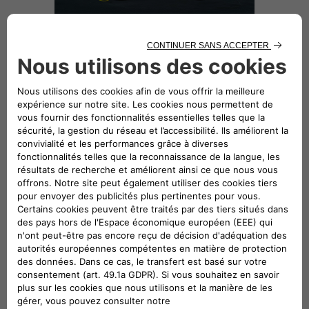
SERVICES ET SOLUTIONS
Tirez le meilleur parti de votre Abarth
500e avec :
- Une gamme complète de solutions
de recharge et d'accessoires pour
s'adapter à votre vie
- Installation d'un chargeur mural à
votre domicile pour faciliter la
recharge
- L'application Free2move pour les
emplacements de recharge et la
planification d'itinéraires.
PRENEZ RENDEZ-VOUS EN LIGNE