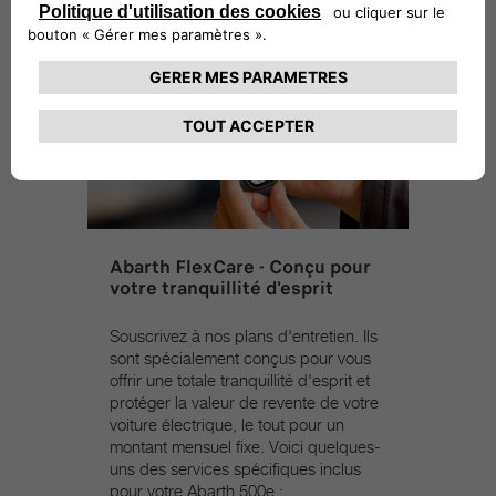
Abarth FlexCare - Conçu pour
votre tranquillité d'esprit
Souscrivez à nos plans d'entretien. Ils
sont spécialement conçus pour vous
offrir une totale tranquillité d'esprit et
protéger la valeur de revente de votre
voiture électrique, le tout pour un
montant mensuel fixe. Voici quelques-
uns des services spécifiques inclus
pour votre Abarth 500e :