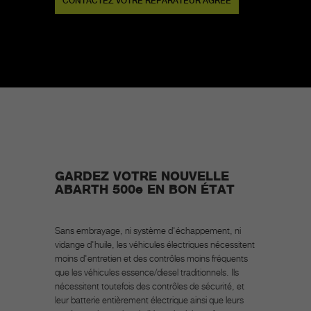
CONTACTEZ VOTRE RÉPARATEUR AGRÉÉ
GARDEZ VOTRE NOUVELLE
ABARTH 500e EN BON ÉTAT
Sans embrayage, ni système d'échappement, ni
vidange d'huile, les véhicules électriques nécessitent
moins d'entretien et des contrôles moins fréquents
que les véhicules essence/diesel traditionnels. Ils
nécessitent toutefois des contrôles de sécurité, et
leur batterie entièrement électrique ainsi que leurs